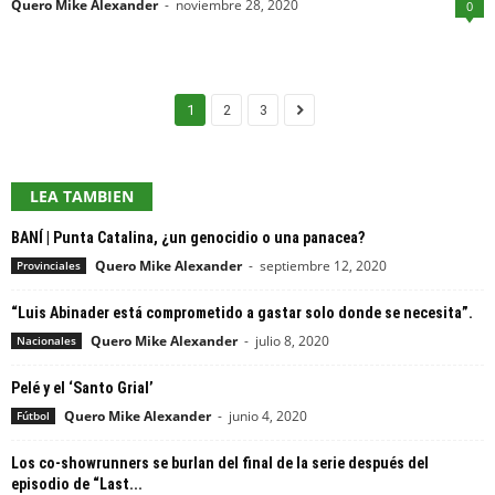
Quero Mike Alexander
-
noviembre 28, 2020
0
1
2
3
LEA TAMBIEN
BANÍ | Punta Catalina, ¿un genocidio o una panacea?
Quero Mike Alexander
-
septiembre 12, 2020
Provinciales
“Luis Abinader está comprometido a gastar solo donde se necesita”.
Quero Mike Alexander
-
julio 8, 2020
Nacionales
Pelé y el ‘Santo Grial’
Quero Mike Alexander
-
junio 4, 2020
Fútbol
Los co-showrunners se burlan del final de la serie después del
episodio de “Last...