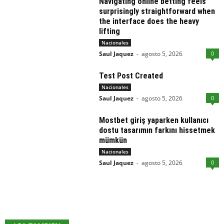
Navigating online betting feels
surprisingly straightforward when
the interface does the heavy
lifting
Nacionales
Saul Jaquez
-
agosto 5, 2026
0
Test Post Created
Nacionales
Saul Jaquez
-
agosto 5, 2026
0
Mostbet giriş yaparken kullanıcı
dostu tasarımın farkını hissetmek
mümkün
Nacionales
Saul Jaquez
-
agosto 5, 2026
0