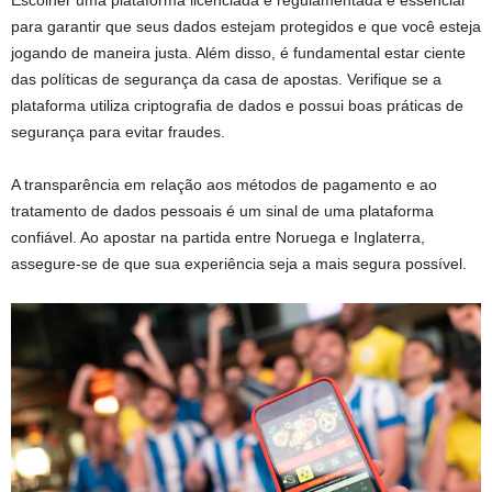
Escolher uma plataforma licenciada e regulamentada é essencial
para garantir que seus dados estejam protegidos e que você esteja
jogando de maneira justa. Além disso, é fundamental estar ciente
das políticas de segurança da casa de apostas. Verifique se a
plataforma utiliza criptografia de dados e possui boas práticas de
segurança para evitar fraudes.
A transparência em relação aos métodos de pagamento e ao
tratamento de dados pessoais é um sinal de uma plataforma
confiável. Ao apostar na partida entre Noruega e Inglaterra,
assegure-se de que sua experiência seja a mais segura possível.