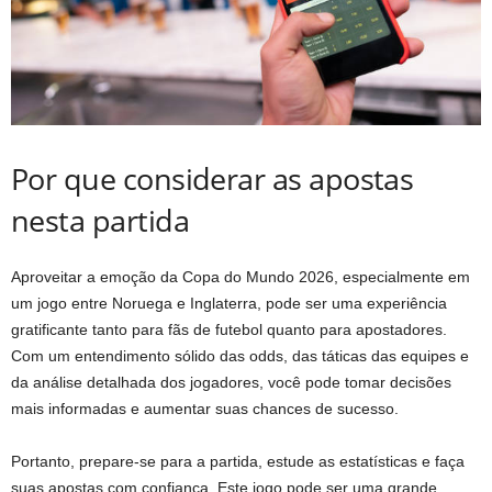
Por que considerar as apostas
nesta partida
Aproveitar a emoção da Copa do Mundo 2026, especialmente em
um jogo entre Noruega e Inglaterra, pode ser uma experiência
gratificante tanto para fãs de futebol quanto para apostadores.
Com um entendimento sólido das odds, das táticas das equipes e
da análise detalhada dos jogadores, você pode tomar decisões
mais informadas e aumentar suas chances de sucesso.
Portanto, prepare-se para a partida, estude as estatísticas e faça
suas apostas com confiança. Este jogo pode ser uma grande