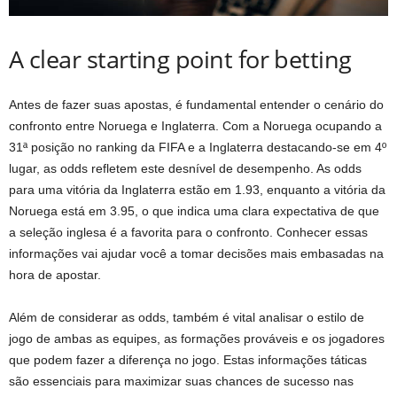
A clear starting point for betting
Antes de fazer suas apostas, é fundamental entender o cenário do
confronto entre Noruega e Inglaterra. Com a Noruega ocupando a
31ª posição no ranking da FIFA e a Inglaterra destacando-se em 4º
lugar, as odds refletem este desnível de desempenho. As odds
para uma vitória da Inglaterra estão em 1.93, enquanto a vitória da
Noruega está em 3.95, o que indica uma clara expectativa de que
a seleção inglesa é a favorita para o confronto. Conhecer essas
informações vai ajudar você a tomar decisões mais embasadas na
hora de apostar.
Além de considerar as odds, também é vital analisar o estilo de
jogo de ambas as equipes, as formações prováveis e os jogadores
que podem fazer a diferença no jogo. Estas informações táticas
são essenciais para maximizar suas chances de sucesso nas