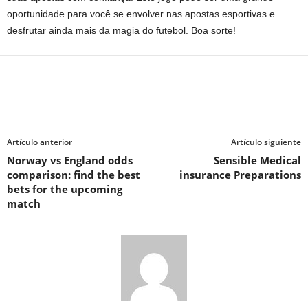
oportunidade para você se envolver nas apostas esportivas e
desfrutar ainda mais da magia do futebol. Boa sorte!
Artículo anterior
Artículo siguiente
Norway vs England odds
Sensible Medical
comparison: find the best
insurance Preparations
bets for the upcoming
match