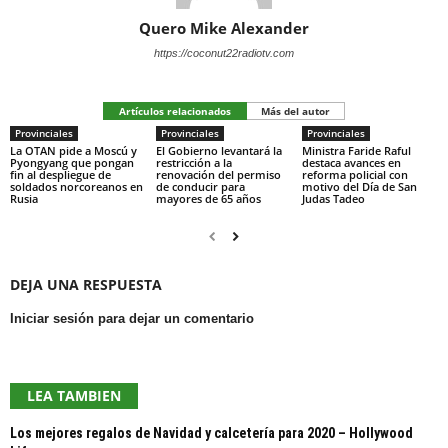
Quero Mike Alexander
https://coconut22radiotv.com
Artículos relacionados
Más del autor
Provinciales
Provinciales
Provinciales
La OTAN pide a Moscú y
El Gobierno levantará la
Ministra Faride Raful
Pyongyang que pongan
restricción a la
destaca avances en
fin al despliegue de
renovación del permiso
reforma policial con
soldados norcoreanos en
de conducir para
motivo del Día de San
Rusia
mayores de 65 años
Judas Tadeo
DEJA UNA RESPUESTA
Iniciar sesión para dejar un comentario
LEA TAMBIEN
Los mejores regalos de Navidad y calcetería para 2020 – Hollywood