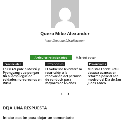
Quero Mike Alexander
https://coconut22radiotv.com
Artículos relacionados
Más del autor
Provinciales
Provinciales
Provinciales
La OTAN pide a Moscú y
El Gobierno levantará la
Ministra Faride Raful
Pyongyang que pongan
restricción a la
destaca avances en
fin al despliegue de
renovación del permiso
reforma policial con
soldados norcoreanos en
de conducir para
motivo del Día de San
Rusia
mayores de 65 años
Judas Tadeo
DEJA UNA RESPUESTA
Iniciar sesión para dejar un comentario