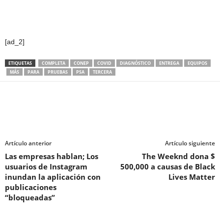
[ad_2]
ETIQUETAS
COMPLETA
CONEP
COVID
DIAGNÓSTICO
ENTREGA
EQUIPOS
MÁS
PARA
PRUEBAS
PSA
TERCERA
Artículo anterior
Artículo siguiente
Las empresas hablan; Los
The Weeknd dona $
usuarios de Instagram
500,000 a causas de Black
inundan la aplicación con
Lives Matter
publicaciones
“bloqueadas”