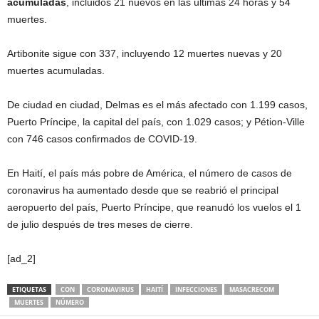
acumuladas
, incluidos 21 nuevos en las últimas 24 horas y 54
muertes.
Artibonite sigue con 337, incluyendo 12 muertes nuevas y 20
muertes acumuladas.
De ciudad en ciudad, Delmas es el más afectado con 1.199 casos,
Puerto Príncipe, la capital del país, con 1.029 casos; y Pétion-Ville
con 746 casos confirmados de COVID-19.
En Haití, el país más pobre de América, el número de casos de
coronavirus ha aumentado desde que se reabrió el principal
aeropuerto del país, Puerto Príncipe, que reanudó los vuelos el 1
de julio después de tres meses de cierre.
[ad_2]
ETIQUETAS
CON
CORONAVIRUS
HAITÍ
INFECCIONES
MASACRECOM
MUERTES
NÚMERO