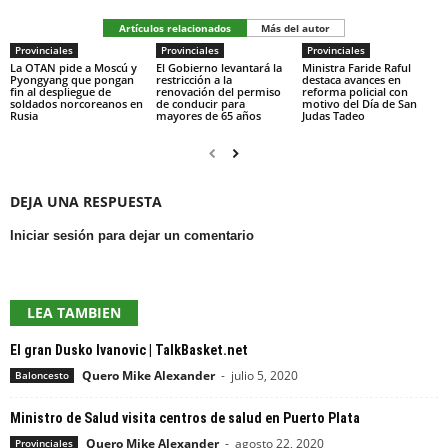
Artículos relacionados
Más del autor
Provinciales
Provinciales
Provinciales
La OTAN pide a Moscú y
El Gobierno levantará la
Ministra Faride Raful
Pyongyang que pongan
restricción a la
destaca avances en
fin al despliegue de
renovación del permiso
reforma policial con
soldados norcoreanos en
de conducir para
motivo del Día de San
Rusia
mayores de 65 años
Judas Tadeo
DEJA UNA RESPUESTA
Iniciar sesión para dejar un comentario
LEA TAMBIEN
El gran Dusko Ivanovic | TalkBasket.net
Quero Mike Alexander
-
julio 5, 2020
Baloncesto
Ministro de Salud visita centros de salud en Puerto Plata
Quero Mike Alexander
-
agosto 22, 2020
Provinciales