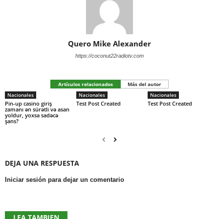
Quero Mike Alexander
https://coconut22radiotv.com
Artículos relacionados
Más del autor
Nacionales
Nacionales
Nacionales
Pin-up casino giriş
Test Post Created
Test Post Created
zamanı ən sürətli və asan
yoldur, yoxsa sadəcə
şans?
DEJA UNA RESPUESTA
Iniciar sesión para dejar un comentario
LEA TAMBIEN