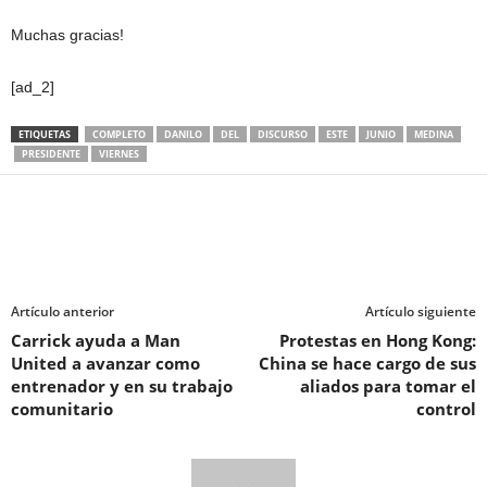
Muchas gracias!
[ad_2]
ETIQUETAS
COMPLETO
DANILO
DEL
DISCURSO
ESTE
JUNIO
MEDINA
PRESIDENTE
VIERNES
Artículo anterior
Artículo siguiente
Carrick ayuda a Man
Protestas en Hong Kong:
United a avanzar como
China se hace cargo de sus
entrenador y en su trabajo
aliados para tomar el
comunitario
control