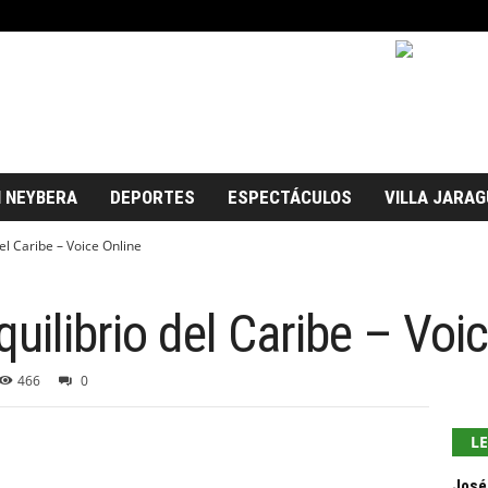
 NEYBERA
DEPORTES
ESPECTÁCULOS
VILLA JARAG
el Caribe – Voice Online
uilibrio del Caribe – Voi
466
0
L
José 