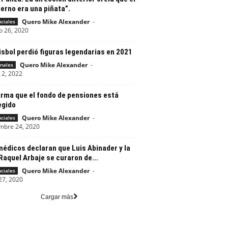
erno era una piñata”.
Quero Mike Alexander
-
nciales
o 26, 2020
isbol perdió figuras legendarias en 2021
Quero Mike Alexander
-
nales
 2, 2022
irma que el fondo de pensiones está
egido
Quero Mike Alexander
-
nciales
mbre 24, 2020
médicos declaran que Luis Abinader y la
Raquel Arbaje se curaron de...
Quero Mike Alexander
-
nciales
27, 2020
Cargar más