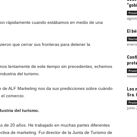
“gobi
Provi
agost
ieron rápidamente cuando estábamos en medio de una
El bé
Nacio
enero
ieron que cerrar sus fronteras para detener la
Conf
prot
imos lentamente de este tiempo sin precedentes, echemos
Provi
ndustria del turismo.
novie
rde de ALF Marketing nos da sus predicciones sobre cuándo
Los 
Sra. 
 el comercio.
Provi
junio 
ustria del turismo.
más de 20 años. He trabajado en muchas partes diferentes
ctiva de marketing. Fui director de la Junta de Turismo de