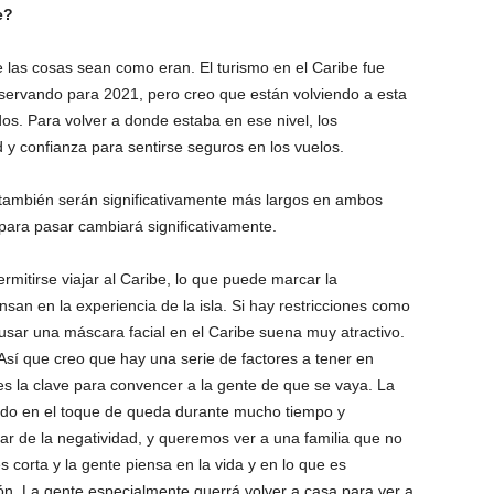
e?
las cosas sean como eran. El turismo en el Caribe fue
servando para 2021, pero creo que están volviendo a esta
dos. Para volver a donde estaba en ese nivel, los
 confianza para sentirse seguros en los vuelos.
 también serán significativamente más largos en ambos
para pasar cambiará significativamente.
mitirse viajar al Caribe, lo que puede marcar la
san en la experiencia de la isla. Si hay restricciones como
usar una máscara facial en el Caribe suena muy atractivo.
Así que creo que hay una serie de factores a tener en
es la clave para convencer a la gente de que se vaya. La
tado en el toque de queda durante mucho tiempo y
 de la negatividad, y queremos ver a una familia que no
 corta y la gente piensa en la vida y en lo que es
ón. La gente especialmente querrá volver a casa para ver a