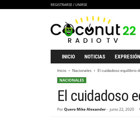
REGISTRARSE / UNIRSE
C
o
c
o
n
u
t
INICIO
NOTICIAS
EXPRESIÓN
2
2
Inicio
Nacionales
El cuidadoso equilibrio d
R
NACIONALES
a
d
El cuidadoso eq
i
o
T
Por
Quero Mike Alexander
-
junio 22, 2020
V