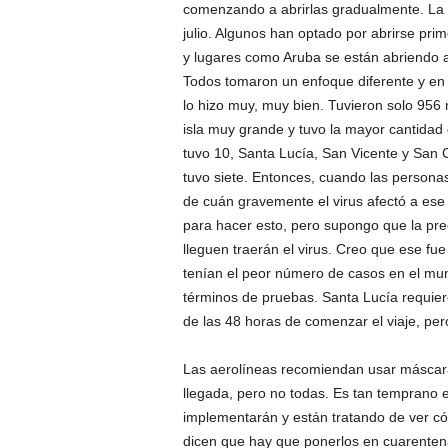
comenzando a abrirlas gradualmente. L
julio. Algunos han optado por abrirse prim
y lugares como Aruba se están abriendo a 
Todos tomaron un enfoque diferente y en
lo hizo muy, muy bien. Tuvieron solo 956
isla muy grande y tuvo la mayor cantidad
tuvo 10, Santa Lucía, San Vicente y San C
tuvo siete. Entonces, cuando las persona
de cuán gravemente el virus afectó a ese
para hacer esto, pero supongo que la pre
lleguen traerán el virus. Creo que ese fu
tenían el peor número de casos en el mun
términos de pruebas. Santa Lucía requier
de las 48 horas de comenzar el viaje, pero
Las aerolíneas recomiendan usar máscaras 
llegada, pero no todas. Es tan temprano
implementarán y están tratando de ver c
dicen que hay que ponerlos en cuarentena