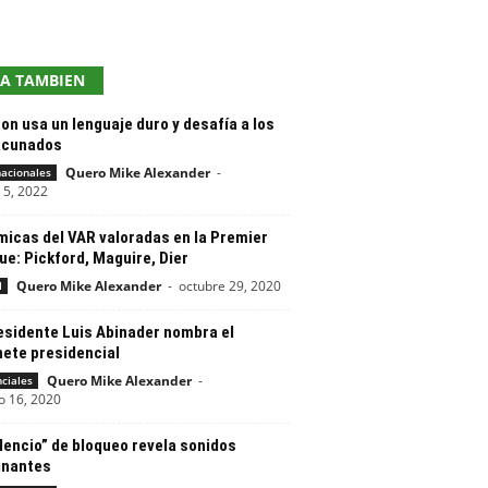
EA TAMBIEN
n usa un lenguaje duro y desafía a los
acunados
Quero Mike Alexander
-
nacionales
 5, 2022
micas del VAR valoradas en la Premier
e: Pickford, Maguire, Dier
Quero Mike Alexander
-
octubre 29, 2020
l
residente Luis Abinader nombra el
nete presidencial
Quero Mike Alexander
-
nciales
o 16, 2020
ilencio” de bloqueo revela sonidos
inantes