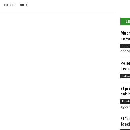
223
0
L
Macro
no v
Inter
enero
Polé
Leagu
Fútbo
El p
gabi
Provi
agost
El “s
fasc