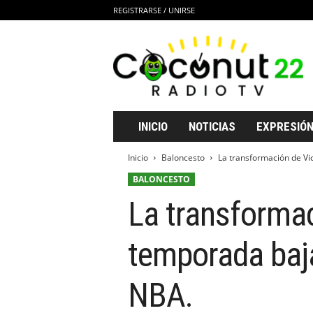
REGISTRARSE / UNIRSE
C
o
c
o
n
u
t
INICIO
NOTICIAS
EXPRESIÓN
2
2
Inicio
Baloncesto
La transformación de Vi
R
BALONCESTO
a
d
La transforma
i
o
T
temporada baja
V
NBA.