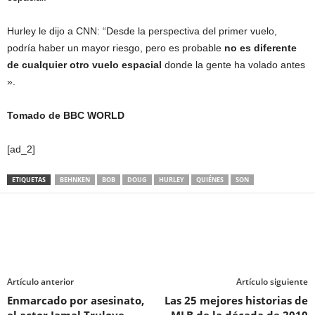
Hurley le dijo a CNN: “Desde la perspectiva del primer vuelo,
podría haber un mayor riesgo, pero es probable
no es diferente
de cualquier otro vuelo espacial
donde la gente ha volado antes
».
Tomado de BBC WORLD
[ad_2]
ETIQUETAS
BEHNKEN
BOB
DOUG
HURLEY
QUIÉNES
SON
Artículo anterior
Artículo siguiente
Enmarcado por asesinato,
Las 25 mejores historias de
el actor Jamal Trulove
MLB de la década de 2010