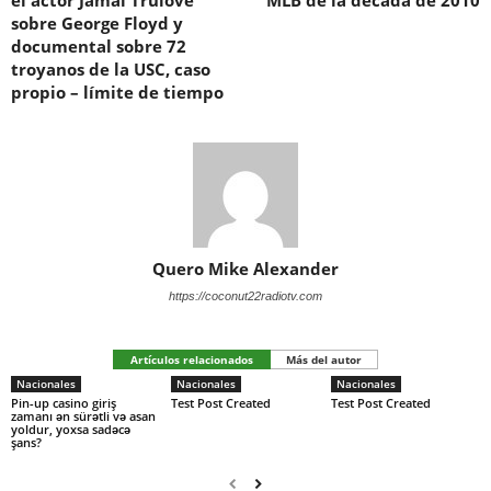
sobre George Floyd y
documental sobre 72
troyanos de la USC, caso
propio – límite de tiempo
Quero Mike Alexander
https://coconut22radiotv.com
Artículos relacionados
Más del autor
Nacionales
Nacionales
Nacionales
Pin-up casino giriş
Test Post Created
Test Post Created
zamanı ən sürətli və asan
yoldur, yoxsa sadəcə
şans?