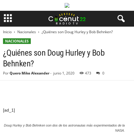
Inicio
Nacionales
¿Quiénes son Doug Hurley y Bob Behnken?
NACIONALES
¿Quiénes son Doug Hurley y Bob
Behnken?
Por
Quero Mike Alexander
-
junio 1, 2020
473
0
[ad_1]
Doug Hurley y Bob Behnken son dos de los astronautas más experimentados de la
NASA.