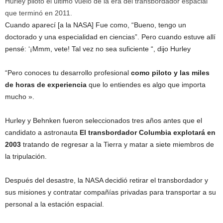
Hurley pilotó el último vuelo de la era del transbordador espacial
que terminó en 2011.
Cuando aparecí [a la NASA] Fue como, “Bueno, tengo un
doctorado y una especialidad en ciencias”. Pero cuando estuve allí
pensé: ‘¡Mmm, vete! Tal vez no sea suficiente “, dijo Hurley
“Pero conoces tu desarrollo profesional
como piloto y las miles
de horas de experiencia
que lo entiendes es algo que importa
mucho ».
Hurley y Behnken fueron seleccionados tres años antes que el
candidato a astronauta
El transbordador Columbia explotará
en
2003
tratando de regresar a la Tierra y matar a siete miembros de
la tripulación.
Después del desastre, la NASA decidió retirar el transbordador y
sus misiones y contratar compañías privadas para transportar a su
personal a la estación espacial.