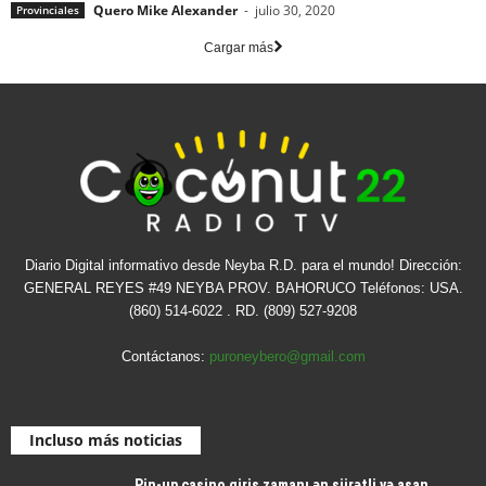
Quero Mike Alexander
-
julio 30, 2020
Provinciales
Cargar más
Diario Digital informativo desde Neyba R.D. para el mundo! Dirección:
GENERAL REYES #49 NEYBA PROV. BAHORUCO Teléfonos: USA.
(860) 514-6022 . RD. (809) 527-9208
Contáctanos:
puroneybero@gmail.com
Incluso más noticias
Pin-up casino giriş zamanı ən sürətli və asan