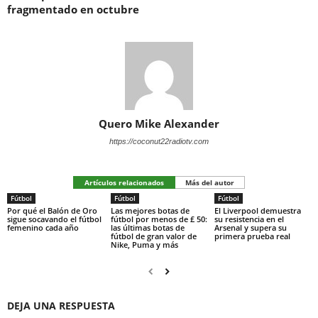
fragmentado en octubre
Quero Mike Alexander
https://coconut22radiotv.com
Artículos relacionados
Más del autor
Fútbol
Fútbol
Fútbol
Por qué el Balón de Oro
Las mejores botas de
El Liverpool demuestra
sigue socavando el fútbol
fútbol por menos de £ 50:
su resistencia en el
femenino cada año
las últimas botas de
Arsenal y supera su
fútbol de gran valor de
primera prueba real
Nike, Puma y más
DEJA UNA RESPUESTA