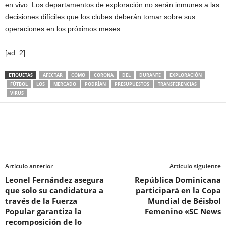
en vivo. Los departamentos de exploración no serán inmunes a las
decisiones difíciles que los clubes deberán tomar sobre sus
operaciones en los próximos meses.
[ad_2]
ETIQUETAS
AFECTAR
CÓMO
CORONA
DEL
DURANTE
EXPLORACIÓN
FÚTBOL
LOS
MERCADO
PODRÍAN
PRESUPUESTOS
TRANSFERENCIAS
VIRUS
Artículo anterior
Artículo siguiente
Leonel Fernández asegura
República Dominicana
que solo su candidatura a
participará en la Copa
través de la Fuerza
Mundial de Béisbol
Popular garantiza la
Femenino «SC News
recomposición de lo