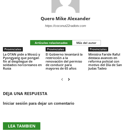
Quero Mike Alexander
https://coconut22radiotv.com
Artículos relacionados
Más del autor
Provinciales
Provinciales
Provinciales
La OTAN pide a Moscú y
El Gobierno levantará la
Ministra Faride Raful
Pyongyang que pongan
restricción a la
destaca avances en
fin al despliegue de
renovación del permiso
reforma policial con
soldados norcoreanos en
de conducir para
motivo del Día de San
Rusia
mayores de 65 años
Judas Tadeo
DEJA UNA RESPUESTA
Iniciar sesión para dejar un comentario
LEA TAMBIEN