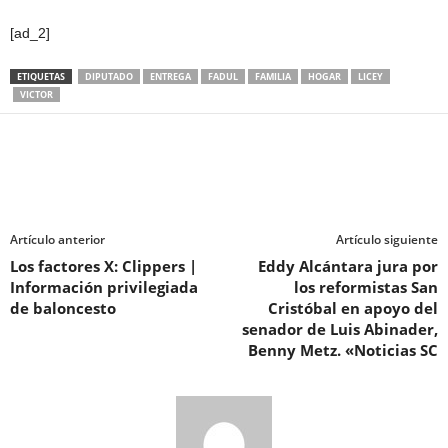
[ad_2]
ETIQUETAS
DIPUTADO
ENTREGA
FADUL
FAMILIA
HOGAR
LICEY
VICTOR
Artículo anterior
Artículo siguiente
Los factores X: Clippers |
Eddy Alcántara jura por
Información privilegiada
los reformistas San
de baloncesto
Cristóbal en apoyo del
senador de Luis Abinader,
Benny Metz. «Noticias SC