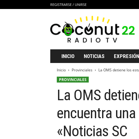
REGISTRARSE / UNIRSE
C
o
c
o
n
u
t
INICIO
NOTICIAS
EXPRESIÓN
2
2
Inicio
Provinciales
La OMS detiene los estu
R
PROVINCIALES
a
d
La OMS detiene
i
o
T
encuentra una
V
«Noticias SC