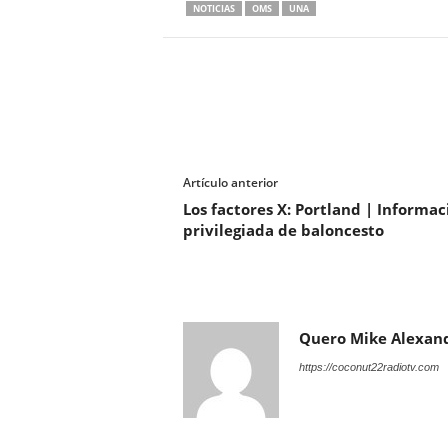
NOTICIAS
OMS
UNA
Artículo anterior
Los factores X: Portland | Informac
privilegiada de baloncesto
Quero Mike Alexan
https://coconut22radiotv.com