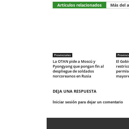
Artículos relacionados
Más del 
Provinciales
Provinci
La OTAN pide a Moscú y
El Gobi
Pyongyang que pongan fin al
restric
despliegue de soldados
permis
norcoreanos en Rusia
mayore
DEJA UNA RESPUESTA
Iniciar sesión para dejar un comentario