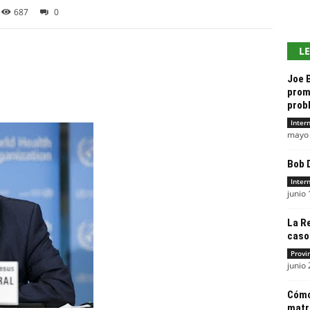
687
0
L
Joe B
prom
prob
Inter
mayo 
Bob 
Inter
junio 
La R
casos
Provi
junio 
Cómo
matri