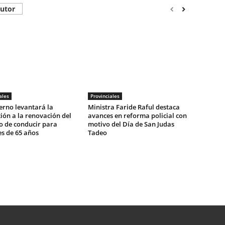
autor
ales
Provinciales
erno levantará la
Ministra Faride Raful destaca
ción a la renovación del
avances en reforma policial con
o de conducir para
motivo del Día de San Judas
s de 65 años
Tadeo