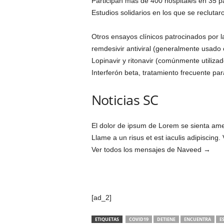
Participan más de 400 hospitales en 35 p
Estudios solidarios en los que se reclutar
Otros ensayos clínicos patrocinados por 
remdesivir antiviral (generalmente usado
Lopinavir y ritonavir (comúnmente utiliza
Interferón beta, tratamiento frecuente para
Noticias SC
El dolor de ipsum de Lorem se sienta amet
Llame a un risus et est iaculis adipiscing.
Ver todos los mensajes de Naveed →
[ad_2]
ETIQUETAS
COVID19
DETIENE
ENCUENTRA
E