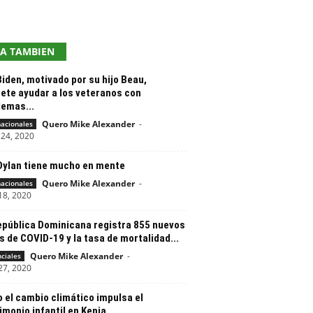
EA TAMBIEN
iden, motivado por su hijo Beau,
ete ayudar a los veteranos con
lemas...
Quero Mike Alexander
-
nacionales
24, 2020
Dylan tiene mucho en mente
Quero Mike Alexander
-
nacionales
18, 2020
epública Dominicana registra 855 nuevos
 de COVID-19 y la tasa de mortalidad...
Quero Mike Alexander
-
nciales
27, 2020
 el cambio climático impulsa el
monio infantil en Kenia