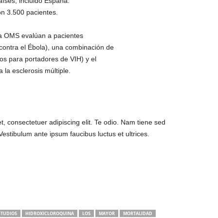
aíses, incluido España.
on 3.500 pacientes.
la OMS evalúan a pacientes
 contra el Ébola), una combinación de
dos para portadores de VIH) y el
 la esclerosis múltiple.
, consectetuer adipiscing elit. Te odio. Nam tiene sed
 Vestibulum ante ipsum faucibus luctus et ultrices.
STUDIOS
HIDROXICLOROQUINA
LOS
MAYOR
MORTALIDAD