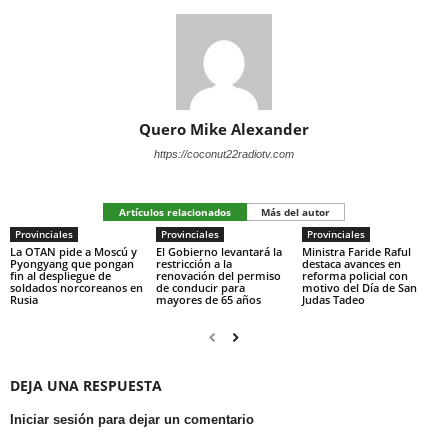
Quero Mike Alexander
https://coconut22radiotv.com
Artículos relacionados
Más del autor
Provinciales
Provinciales
Provinciales
La OTAN pide a Moscú y
El Gobierno levantará la
Ministra Faride Raful
Pyongyang que pongan
restricción a la
destaca avances en
fin al despliegue de
renovación del permiso
reforma policial con
soldados norcoreanos en
de conducir para
motivo del Día de San
Rusia
mayores de 65 años
Judas Tadeo
DEJA UNA RESPUESTA
Iniciar sesión para dejar un comentario