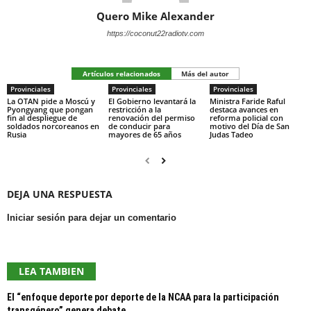
Quero Mike Alexander
https://coconut22radiotv.com
Artículos relacionados
Más del autor
Provinciales
Provinciales
Provinciales
La OTAN pide a Moscú y
El Gobierno levantará la
Ministra Faride Raful
Pyongyang que pongan
restricción a la
destaca avances en
fin al despliegue de
renovación del permiso
reforma policial con
soldados norcoreanos en
de conducir para
motivo del Día de San
Rusia
mayores de 65 años
Judas Tadeo
DEJA UNA RESPUESTA
Iniciar sesión para dejar un comentario
LEA TAMBIEN
El “enfoque deporte por deporte de la NCAA para la participación
transgénero” genera debate