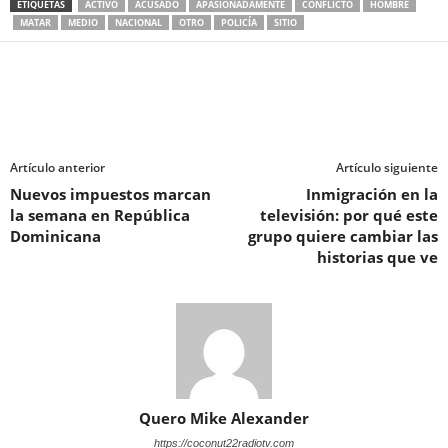
ETIQUETAS
ACTIVO
ACUSADO
APASIONADAMENTE
CONFLICTO
HOMBRE
MATAR
MEDIO
NACIONAL
OTRO
POLICÍA
SITIO
Artículo anterior
Artículo siguiente
Nuevos impuestos marcan
Inmigración en la
la semana en República
televisión: por qué este
Dominicana
grupo quiere cambiar las
historias que ve
Quero Mike Alexander
https://coconut22radiotv.com