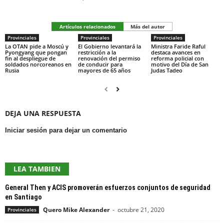
Artículos relacionados
Más del autor
Provinciales
Provinciales
Provinciales
La OTAN pide a Moscú y
El Gobierno levantará la
Ministra Faride Raful
Pyongyang que pongan
restricción a la
destaca avances en
fin al despliegue de
renovación del permiso
reforma policial con
soldados norcoreanos en
de conducir para
motivo del Día de San
Rusia
mayores de 65 años
Judas Tadeo
DEJA UNA RESPUESTA
Iniciar sesión para dejar un comentario
LEA TAMBIEN
General Then y ACIS promoverán esfuerzos conjuntos de seguridad
en Santiago
Quero Mike Alexander
-
octubre 21, 2020
Provinciales