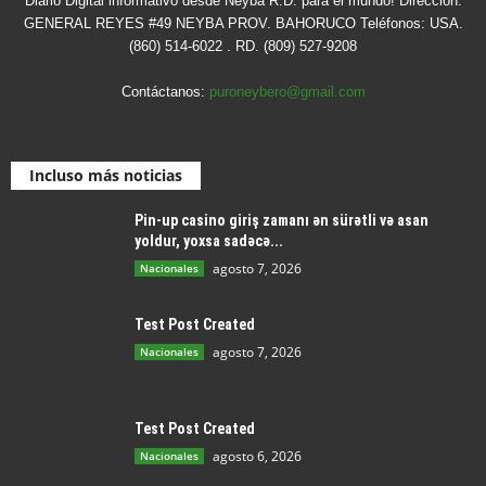
Diario Digital informativo desde Neyba R.D. para el mundo! Dirección:
GENERAL REYES #49 NEYBA PROV. BAHORUCO Teléfonos: USA.
(860) 514-6022 . RD. (809) 527-9208
Contáctanos:
puroneybero@gmail.com
Incluso más noticias
Pin-up casino giriş zamanı ən sürətli və asan
yoldur, yoxsa sadəcə...
agosto 7, 2026
Nacionales
Test Post Created
agosto 7, 2026
Nacionales
Test Post Created
agosto 6, 2026
Nacionales