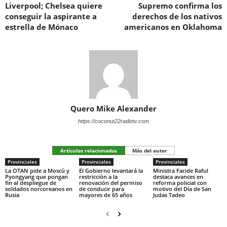
Liverpool; Chelsea quiere
Supremo confirma los
conseguir la aspirante a
derechos de los nativos
estrella de Mónaco
americanos en Oklahoma
Quero Mike Alexander
https://coconut22radiotv.com
Artículos relacionados
Más del autor
Provinciales
Provinciales
Provinciales
La OTAN pide a Moscú y
El Gobierno levantará la
Ministra Faride Raful
Pyongyang que pongan
restricción a la
destaca avances en
fin al despliegue de
renovación del permiso
reforma policial con
soldados norcoreanos en
de conducir para
motivo del Día de San
Rusia
mayores de 65 años
Judas Tadeo