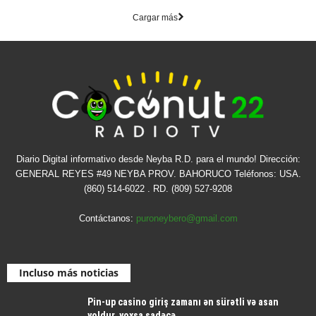
Cargar más
Diario Digital informativo desde Neyba R.D. para el mundo! Dirección:
GENERAL REYES #49 NEYBA PROV. BAHORUCO Teléfonos: USA.
(860) 514-6022 . RD. (809) 527-9208
Contáctanos:
puroneybero@gmail.com
Incluso más noticias
Pin-up casino giriş zamanı ən sürətli və asan
yoldur, yoxsa sadəcə...