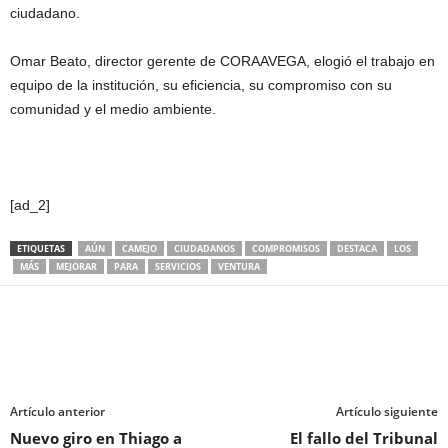
ciudadano.
Omar Beato, director gerente de CORAAVEGA, elogió el trabajo en
equipo de la institución, su eficiencia, su compromiso con su
comunidad y el medio ambiente.
[ad_2]
ETIQUETAS
AÚN
CAMEJO
CIUDADANOS
COMPROMISOS
DESTACA
LOS
MÁS
MEJORAR
PARA
SERVICIOS
VENTURA
Artículo anterior
Artículo siguiente
Nuevo giro en Thiago a
El fallo del Tribunal