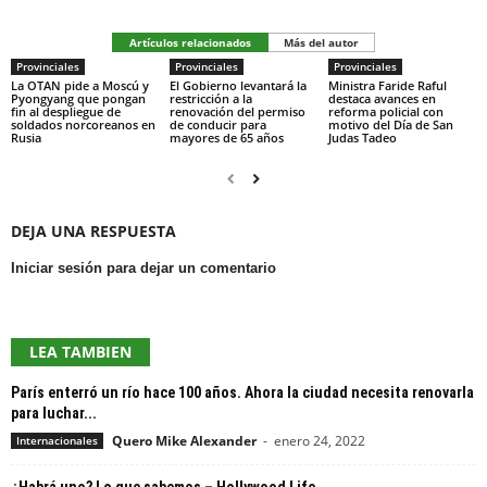
Artículos relacionados
Más del autor
Provinciales
Provinciales
Provinciales
La OTAN pide a Moscú y
El Gobierno levantará la
Ministra Faride Raful
Pyongyang que pongan
restricción a la
destaca avances en
fin al despliegue de
renovación del permiso
reforma policial con
soldados norcoreanos en
de conducir para
motivo del Día de San
Rusia
mayores de 65 años
Judas Tadeo
DEJA UNA RESPUESTA
Iniciar sesión para dejar un comentario
LEA TAMBIEN
París enterró un río hace 100 años. Ahora la ciudad necesita renovarla
para luchar...
Quero Mike Alexander
-
enero 24, 2022
Internacionales