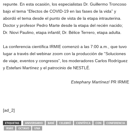
repunte. En esta ocasión, los especialistas Dr. Guillermo Troncoso
bajo el tema “Efectos de COVID-19 en las fases de la vida” y
abordó el tema desde el punto de vista de la etapa intrauterina.
Doctor y profesor Pedro Marte desde la etapa del recién nacido;
Dr. Niovi Paulino, etapa infantil; Dr. Bélice Terrero, etapa adulta.
La conferencia científica IRMIE comenzó a las 7:00 a.m., que tuvo
lugar a través del webinar zoom con la producción de “Soluciones
de viaje, eventos y congresos”, los moderadores Carlos Rodríguez
y Estefani Martínez y el patrocinio de NESTLÉ.
Estephany Martínez
/ PR IRMIE
[ad_2]
ETIQUETAS
ANIVERSARIO
BANÍ
CELEBRÓ
CIENTÍFICA
CON
CONFERENCIA
IRMIE
OCTAVO
UNA