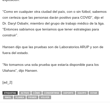
“Como en cualquier otra ciudad del país, con o sin fútbol, ​​sabemos
con certeza que las personas darán positivo para COVID”, dijo el
Dr. Daryl Osbahr, miembro del grupo de trabajo médico de la liga.
“Entonces sabíamos que teníamos que tener estrategias para
construir”.
Hansen dijo que las pruebas son de Laboratorios ARUP y son de
fuera del estado.
“No tomamos una sola prueba que estaría disponible para los
Utahans”, dijo Hansen.
[ad_2]
ETIQUETAS
ACTIVO
CÓMO
CONVERTIRSE
DEPORTE
EQUIPO
ESTAR
NWSL
PLANEA
PRIMER
VOLVER