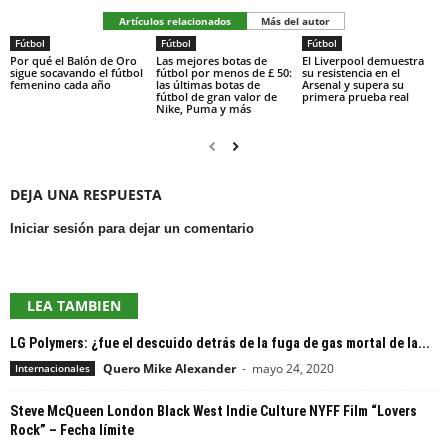
Artículos relacionados
Más del autor
Fútbol
Fútbol
Fútbol
Por qué el Balón de Oro
Las mejores botas de
El Liverpool demuestra
sigue socavando el fútbol
fútbol por menos de £ 50:
su resistencia en el
femenino cada año
las últimas botas de
Arsenal y supera su
fútbol de gran valor de
primera prueba real
Nike, Puma y más
DEJA UNA RESPUESTA
Iniciar sesión para dejar un comentario
LEA TAMBIEN
LG Polymers: ¿fue el descuido detrás de la fuga de gas mortal de la...
Quero Mike Alexander
-
mayo 24, 2020
Internacionales
Steve McQueen London Black West Indie Culture NYFF Film “Lovers
Rock” – Fecha límite