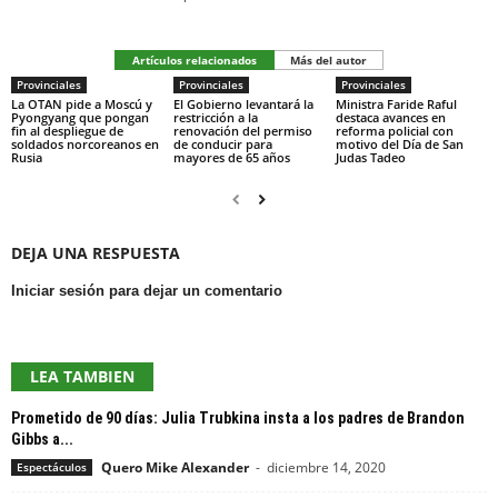
Artículos relacionados
Más del autor
Provinciales
Provinciales
Provinciales
La OTAN pide a Moscú y
El Gobierno levantará la
Ministra Faride Raful
Pyongyang que pongan
restricción a la
destaca avances en
fin al despliegue de
renovación del permiso
reforma policial con
soldados norcoreanos en
de conducir para
motivo del Día de San
Rusia
mayores de 65 años
Judas Tadeo
DEJA UNA RESPUESTA
Iniciar sesión para dejar un comentario
LEA TAMBIEN
Prometido de 90 días: Julia Trubkina insta a los padres de Brandon
Gibbs a...
Quero Mike Alexander
-
diciembre 14, 2020
Espectáculos