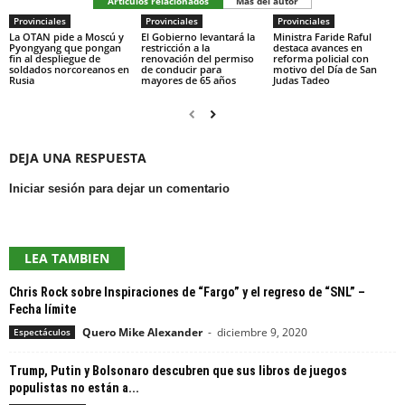
Artículos relacionados
Más del autor
Provinciales
Provinciales
Provinciales
La OTAN pide a Moscú y
El Gobierno levantará la
Ministra Faride Raful
Pyongyang que pongan
restricción a la
destaca avances en
fin al despliegue de
renovación del permiso
reforma policial con
soldados norcoreanos en
de conducir para
motivo del Día de San
Rusia
mayores de 65 años
Judas Tadeo
DEJA UNA RESPUESTA
Iniciar sesión para dejar un comentario
LEA TAMBIEN
Chris Rock sobre Inspiraciones de “Fargo” y el regreso de “SNL” –
Fecha límite
Quero Mike Alexander
-
diciembre 9, 2020
Espectáculos
Trump, Putin y Bolsonaro descubren que sus libros de juegos
populistas no están a...