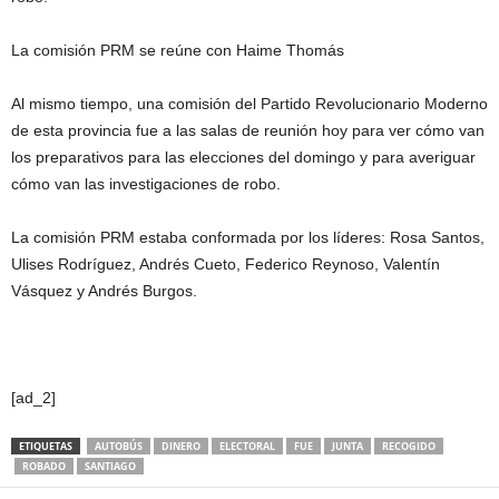
La comisión PRM se reúne con Haime Thomás
Al mismo tiempo, una comisión del Partido Revolucionario Moderno
de esta provincia fue a las salas de reunión hoy para ver cómo van
los preparativos para las elecciones del domingo y para averiguar
cómo van las investigaciones de robo.
La comisión PRM estaba conformada por los líderes: Rosa Santos,
Ulises Rodríguez, Andrés Cueto, Federico Reynoso, Valentín
Vásquez y Andrés Burgos.
[ad_2]
ETIQUETAS
AUTOBÚS
DINERO
ELECTORAL
FUE
JUNTA
RECOGIDO
ROBADO
SANTIAGO