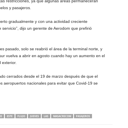
tas restricciones, ya que algunas áreas permanecerán
elos y pasajeros.
ierto gradualmente y con una actividad creciente
 servicio”, dijo un gerente de Aerodom que prefirió
s pasado, solo se reabrió el área de la terminal norte, y
 sur vuelva a abrir en agosto cuando hay un aumento en el
 exterior.
ado cerrados desde el 19 de marzo después de que el
 los aeropuertos nacionales para evitar que Covid-19 se
DO
ESTE
FLUJO
JUEVES
LAS
MASACRECOM
PASAJEROS