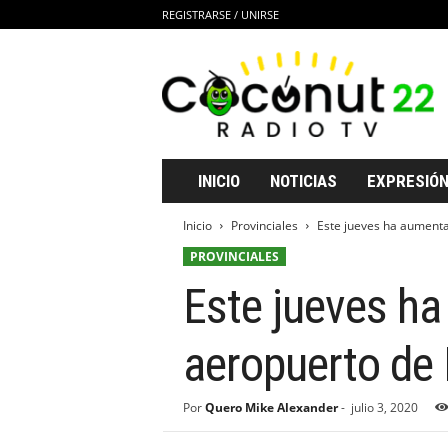
REGISTRARSE / UNIRSE
C
o
c
o
n
u
t
INICIO
NOTICIAS
EXPRESIÓN
2
2
Inicio
Provinciales
Este jueves ha aumentad
R
PROVINCIALES
a
d
Este jueves ha
i
o
T
aeropuerto de
V
Por
Quero Mike Alexander
-
julio 3, 2020