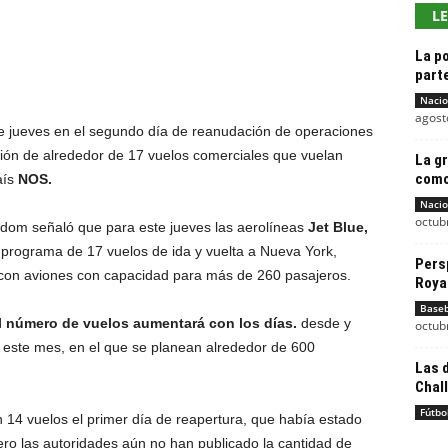
L
La p
parte
Nacio
agost
 jueves en el segundo día de reanudación de operaciones
ción de alrededor de 17 vuelos comerciales que vuelan
La gr
como
aís
NOS.
Nacio
octub
dom señaló que para este jueves las aerolíneas
Jet Blue,
programa de 17 vuelos de ida y vuelta a Nueva York,
Pers
 con aviones con capacidad para más de 260 pasajeros.
Roya
Baseb
l número de vuelos aumentará con los días.
desde y
octub
a este mes, en el que se planean alrededor de 600
Las 
Chall
Fútbo
14 vuelos el primer día de reapertura, que había estado
ro las autoridades aún no han publicado la cantidad de