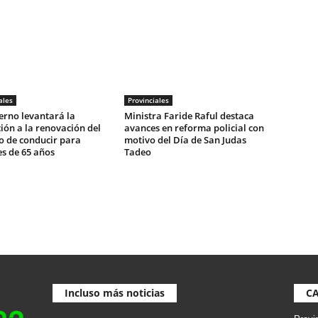
ales
Provinciales
erno levantará la
Ministra Faride Raful destaca
ción a la renovación del
avances en reforma policial con
o de conducir para
motivo del Día de San Judas
s de 65 años
Tadeo
Incluso más noticias
C