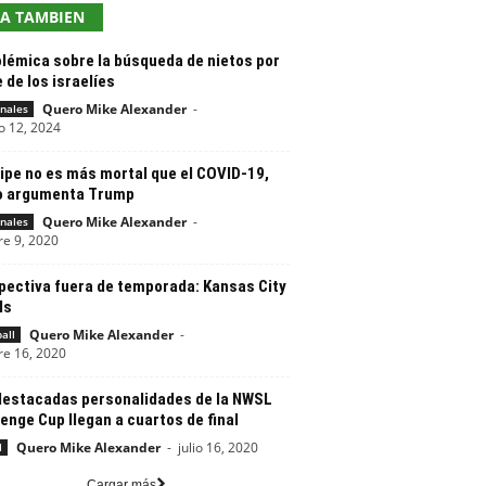
EA TAMBIEN
olémica sobre la búsqueda de nietos por
 de los israelíes
Quero Mike Alexander
-
nales
o 12, 2024
ipe no es más mortal que el COVID-19,
 argumenta Trump
Quero Mike Alexander
-
nales
re 9, 2020
pectiva fuera de temporada: Kansas City
ls
Quero Mike Alexander
-
all
re 16, 2020
destacadas personalidades de la NWSL
enge Cup llegan a cuartos de final
Quero Mike Alexander
-
julio 16, 2020
l
Cargar más