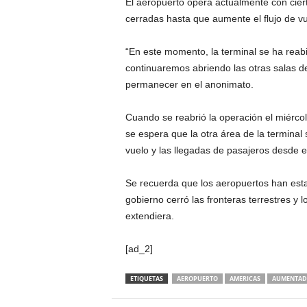
El aeropuerto opera actualmente con cier
cerradas hasta que aumente el flujo de vu
“En este momento, la terminal se ha reab
continuaremos abriendo las otras salas de
permanecer en el anonimato.
Cuando se reabrió la operación el miércole
se espera que la otra área de la terminal
vuelo y las llegadas de pasajeros desde el
Se recuerda que los aeropuertos han est
gobierno cerró las fronteras terrestres y
extendiera.
[ad_2]
ETIQUETAS
AEROPUERTO
AMERICAS
AUMENTA