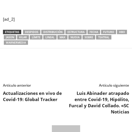
[ad_2]
ETIQUETAS
DESPIDOS
DISTRIBUCIÓN
ESTRUCTURA
FECHA
FUTURO
HBO
JASON
KILAR
LÍMITE
LINEAL
MAX
NUEVA
SOBRE
TEATRAL
WARNERMEDIA
Artículo anterior
Artículo siguiente
Actualizaciones en vivo de
Luis Abinader atrapado
Covid-19: Global Tracker
entre Covid-19, Hipólito,
Furcal y David Collado. «SC
Noticias