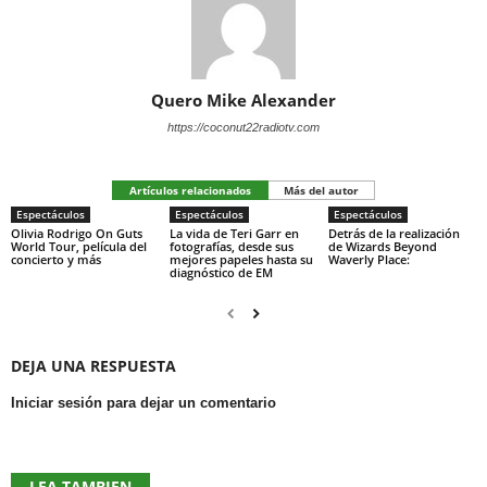
Quero Mike Alexander
https://coconut22radiotv.com
Artículos relacionados
Más del autor
Espectáculos
Espectáculos
Espectáculos
Olivia Rodrigo On Guts
La vida de Teri Garr en
Detrás de la realización
World Tour, película del
fotografías, desde sus
de Wizards Beyond
concierto y más
mejores papeles hasta su
Waverly Place:
diagnóstico de EM
DEJA UNA RESPUESTA
Iniciar sesión para dejar un comentario
LEA TAMBIEN