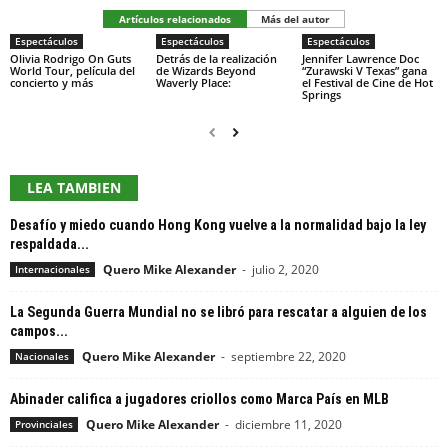
Artículos relacionados
Más del autor
Espectáculos
Espectáculos
Espectáculos
Olivia Rodrigo On Guts
Detrás de la realización
Jennifer Lawrence Doc
World Tour, película del
de Wizards Beyond
“Zurawski V Texas” gana
concierto y más
Waverly Place:
el Festival de Cine de Hot
Springs
LEA TAMBIEN
Desafío y miedo cuando Hong Kong vuelve a la normalidad bajo la ley
respaldada...
Quero Mike Alexander
-
julio 2, 2020
Internacionales
La Segunda Guerra Mundial no se libró para rescatar a alguien de los
campos...
Quero Mike Alexander
-
septiembre 22, 2020
Nacionales
Abinader califica a jugadores criollos como Marca País en MLB
Quero Mike Alexander
-
diciembre 11, 2020
Provinciales