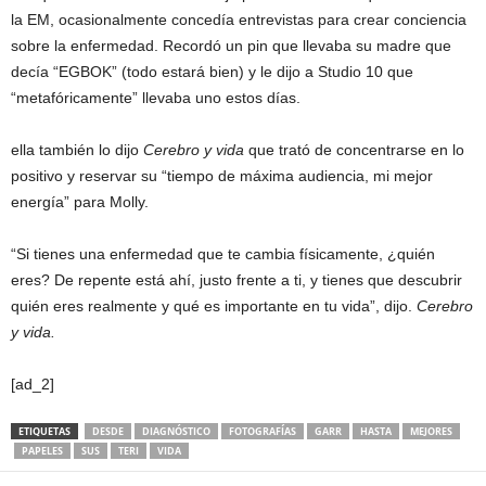
la EM, ocasionalmente concedía entrevistas para crear conciencia
sobre la enfermedad. Recordó un pin que llevaba su madre que
decía “EGBOK” (todo estará bien) y le dijo a Studio 10 que
“metafóricamente” llevaba uno estos días.
ella también lo dijo
Cerebro y vida
que trató de concentrarse en lo
positivo y reservar su “tiempo de máxima audiencia, mi mejor
energía” para Molly.
“Si tienes una enfermedad que te cambia físicamente, ¿quién
eres? De repente está ahí, justo frente a ti, y tienes que descubrir
quién eres realmente y qué es importante en tu vida”, dijo.
Cerebro
y vida.
[ad_2]
ETIQUETAS
DESDE
DIAGNÓSTICO
FOTOGRAFÍAS
GARR
HASTA
MEJORES
PAPELES
SUS
TERI
VIDA