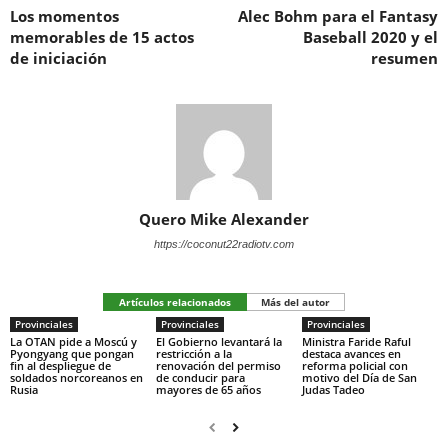
Los momentos
Alec Bohm para el Fantasy
memorables de 15 actos
Baseball 2020 y el
de iniciación
resumen
Quero Mike Alexander
https://coconut22radiotv.com
Artículos relacionados
Más del autor
Provinciales
Provinciales
Provinciales
La OTAN pide a Moscú y
El Gobierno levantará la
Ministra Faride Raful
Pyongyang que pongan
restricción a la
destaca avances en
fin al despliegue de
renovación del permiso
reforma policial con
soldados norcoreanos en
de conducir para
motivo del Día de San
Rusia
mayores de 65 años
Judas Tadeo