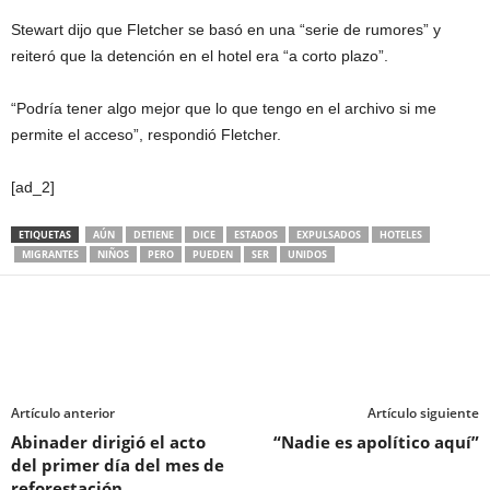
Stewart dijo que Fletcher se basó en una “serie de rumores” y
reiteró que la detención en el hotel era “a corto plazo”.
“Podría tener algo mejor que lo que tengo en el archivo si me
permite el acceso”, respondió Fletcher.
[ad_2]
ETIQUETAS
AÚN
DETIENE
DICE
ESTADOS
EXPULSADOS
HOTELES
MIGRANTES
NIÑOS
PERO
PUEDEN
SER
UNIDOS
Artículo anterior
Artículo siguiente
Abinader dirigió el acto
“Nadie es apolítico aquí”
del primer día del mes de
reforestación