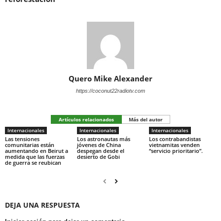
Quero Mike Alexander
https://coconut22radiotv.com
Artículos relacionados
Más del autor
Internacionales
Internacionales
Internacionales
Las tensiones
Los astronautas más
Los contrabandistas
comunitarias están
jóvenes de China
vietnamitas venden
aumentando en Beirut a
despegan desde el
“servicio prioritario”.
medida que las fuerzas
desierto de Gobi
de guerra se reubican
DEJA UNA RESPUESTA