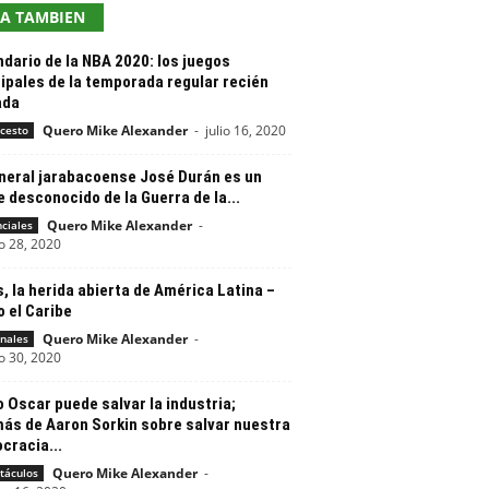
EA TAMBIEN
dario de la NBA 2020: los juegos
ipales de la temporada regular recién
ada
Quero Mike Alexander
-
julio 16, 2020
cesto
eneral jarabacoense José Durán es un
 desconocido de la Guerra de la...
Quero Mike Alexander
-
nciales
o 28, 2020
, la herida abierta de América Latina –
o el Caribe
Quero Mike Alexander
-
nales
o 30, 2020
 Oscar puede salvar la industria;
ás de Aaron Sorkin sobre salvar nuestra
cracia...
Quero Mike Alexander
-
táculos