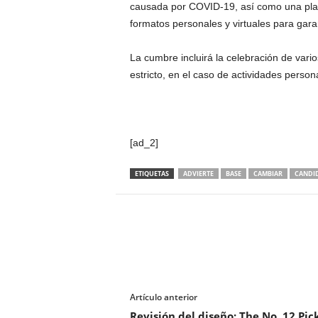
causada por COVID-19, así como una plat
formatos personales y virtuales para garan
La cumbre incluirá la celebración de vari
estricto, en el caso de actividades persona
[ad_2]
ETIQUETAS
ADVIERTE
BASE
CAMBIAR
CANDI
Artículo anterior
Revisión del diseño: The No. 12 Pick