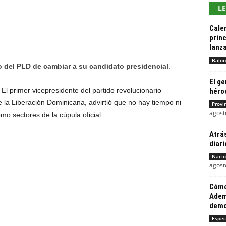
L
Calen
princ
lanz
Balon
o del PLD de cambiar a su candidato presidencial
.
El g
l primer vicepresidente del partido revolucionario
héroe
e la Liberación Dominicana, advirtió que no hay tiempo ni
Provi
agost
omo sectores de la cúpula oficial.
Atrás
diari
Nacio
agost
Cómo
Adem
demo
Espec