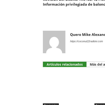
Información privilegiada de balon
Quero Mike Alexan
https://coconut22radiotv.com
Artículos relacionados
Más del 