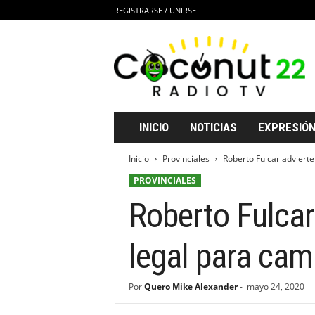
REGISTRARSE / UNIRSE
C
o
c
o
n
u
t
INICIO
NOTICIAS
EXPRESIÓN
2
2
Inicio
Provinciales
Roberto Fulcar advierte
R
PROVINCIALES
a
d
Roberto Fulcar
i
o
T
legal para cam
V
Por
Quero Mike Alexander
-
mayo 24, 2020