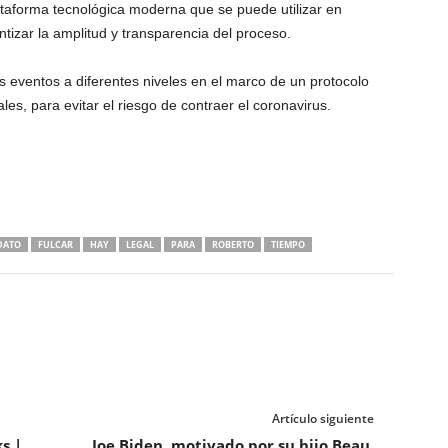
aforma tecnológica moderna que se puede utilizar en
tizar la amplitud y transparencia del proceso.
os eventos a diferentes niveles en el marco de un protocolo
les, para evitar el riesgo de contraer el coronavirus.
DATO
FULCAR
HAY
LEGAL
PARA
ROBERTO
TIEMPO
Artículo siguiente
s |
Joe Biden, motivado por su hijo Beau,