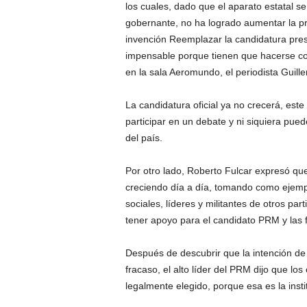
los cuales, dado que el aparato estatal s
gobernante, no ha logrado aumentar la pre
invención Reemplazar la candidatura presi
impensable porque tienen que hacerse con e
en la sala Aeromundo, el periodista Guil
La candidatura oficial ya no crecerá, est
participar en un debate y ni siquiera pued
del país.
Por otro lado, Roberto Fulcar expresó que
creciendo día a día, tomando como ejemp
sociales, líderes y militantes de otros part
tener apoyo para el candidato PRM y las f
Después de descubrir que la intención de
fracaso, el alto líder del PRM dijo que lo
legalmente elegido, porque esa es la instit