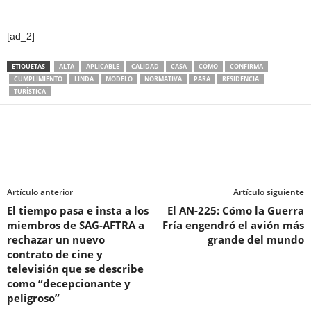
[ad_2]
ETIQUETAS
ALTA
APLICABLE
CALIDAD
CASA
CÓMO
CONFIRMA
CUMPLIMIENTO
LINDA
MODELO
NORMATIVA
PARA
RESIDENCIA
TURÍSTICA
Artículo anterior
Artículo siguiente
El tiempo pasa e insta a los
El AN-225: Cómo la Guerra
miembros de SAG-AFTRA a
Fría engendró el avión más
rechazar un nuevo
grande del mundo
contrato de cine y
televisión que se describe
como “decepcionante y
peligroso”