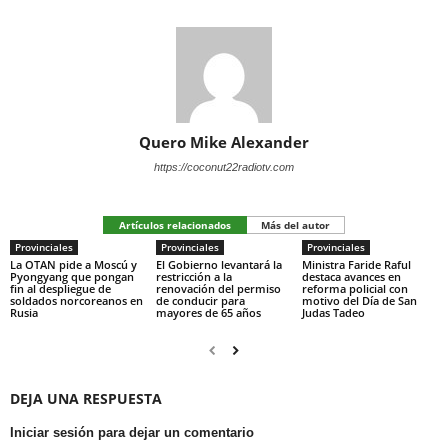
Quero Mike Alexander
https://coconut22radiotv.com
Artículos relacionados
Más del autor
Provinciales
Provinciales
Provinciales
La OTAN pide a Moscú y
El Gobierno levantará la
Ministra Faride Raful
Pyongyang que pongan
restricción a la
destaca avances en
fin al despliegue de
renovación del permiso
reforma policial con
soldados norcoreanos en
de conducir para
motivo del Día de San
Rusia
mayores de 65 años
Judas Tadeo
DEJA UNA RESPUESTA
Iniciar sesión para dejar un comentario