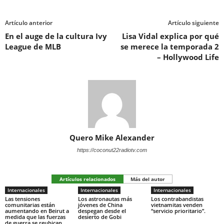
Artículo anterior
Artículo siguiente
En el auge de la cultura Ivy
Lisa Vidal explica por qué
League de MLB
se merece la temporada 2
– Hollywood Life
Quero Mike Alexander
https://coconut22radiotv.com
Artículos relacionados
Más del autor
Internacionales
Internacionales
Internacionales
Las tensiones
Los astronautas más
Los contrabandistas
comunitarias están
jóvenes de China
vietnamitas venden
aumentando en Beirut a
despegan desde el
“servicio prioritario”.
medida que las fuerzas
desierto de Gobi
de guerra se reubican