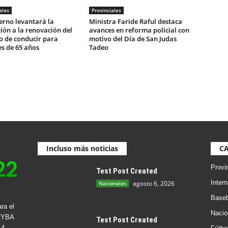
ales
Provinciales
erno levantará la
Ministra Faride Raful destaca
ción a la renovación del
avances en reforma policial con
o de conducir para
motivo del Día de San Judas
s de 65 años
Tadeo
Incluso más noticias
C
Provi
Test Post Created
Inter
agosto 6, 2026
Nacionales
Baseb
ra el
Nacio
EYBA
Test Post Created
4-