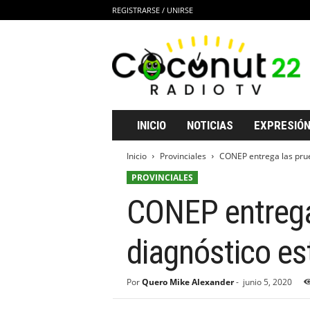
REGISTRARSE / UNIRSE
C
o
c
o
n
u
t
INICIO
NOTICIAS
EXPRESIÓN
2
2
Inicio
Provinciales
CONEP entrega las prue
R
PROVINCIALES
a
d
CONEP entrega
i
o
T
diagnóstico es
V
Por
Quero Mike Alexander
-
junio 5, 2020