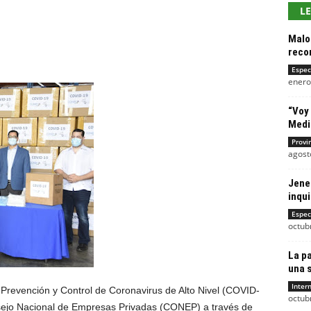
L
Malos
reco
Espec
enero
“Voy 
Medi
Provi
agost
Jenel
inqu
Espec
octub
La p
una s
Inter
Prevención y Control de Coronavirus de Alto Nivel (COVID-
octub
nsejo Nacional de Empresas Privadas (CONEP) a través de