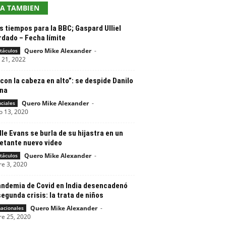
EA TAMBIEN
 tiempos para la BBC; Gaspard Ulliel
rdado – Fecha límite
Quero Mike Alexander
-
táculos
 21, 2022
con la cabeza en alto”: se despide Danilo
na
Quero Mike Alexander
-
nciales
o 13, 2020
le Evans se burla de su hijastra en un
ietante nuevo video
Quero Mike Alexander
-
táculos
re 3, 2020
andemia de Covid en India desencadenó
egunda crisis: la trata de niños
Quero Mike Alexander
-
nacionales
re 25, 2020