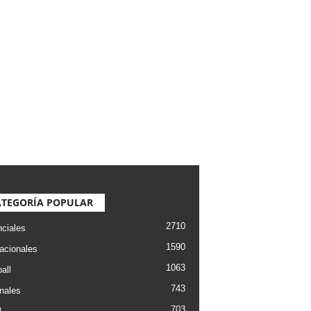
ATEGORÍA POPULAR
2710
nciales
1590
nacionales
1063
all
743
nales
703