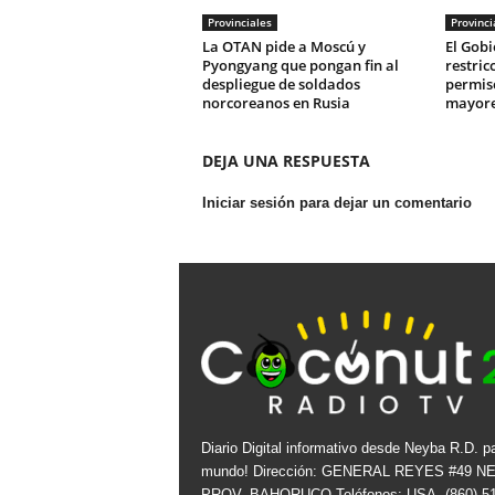
Provinciales
Provinci
La OTAN pide a Moscú y
El Gobi
Pyongyang que pongan fin al
restric
despliegue de soldados
permis
norcoreanos en Rusia
mayore
DEJA UNA RESPUESTA
Iniciar sesión para dejar un comentario
Diario Digital informativo desde Neyba R.D. pa
mundo! Dirección: GENERAL REYES #49 N
PROV. BAHORUCO Teléfonos: USA. (860) 51