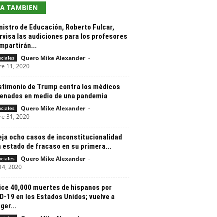
EA TAMBIEN
nistro de Educación, Roberto Fulcar,
rvisa las audiciones para los profesores
mpartirán...
Quero Mike Alexander
-
nciales
re 11, 2020
estimonio de Trump contra los médicos
enados en medio de una pandemia
Quero Mike Alexander
-
nciales
re 31, 2020
eja ocho casos de inconstitucionalidad
 estado de fracaso en su primera...
Quero Mike Alexander
-
nciales
14, 2020
ice 40,000 muertes de hispanos por
D-19 en los Estados Unidos; vuelve a
er...