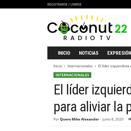
REGISTRARSE / UNIRSE
C
o
c
o
n
u
t
INICIO
NOTICIAS
EXPRESIÓN
2
2
Inicio
Internacionales
El líder izquierdist
R
INTERNACIONALES
a
d
El líder izqui
i
o
T
para aliviar la 
V
Por
Quero Mike Alexander
-
junio 8, 2020