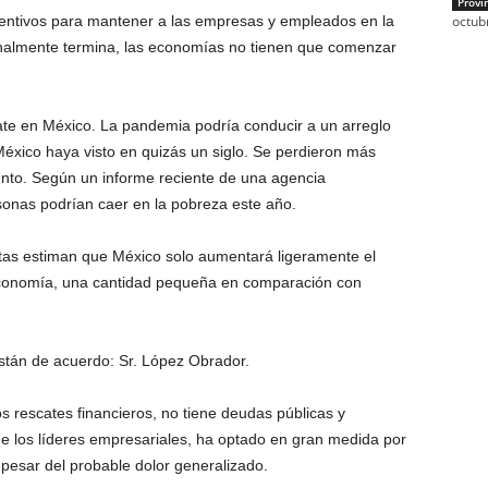
Provi
centivos para mantener a las empresas y empleados en la
octub
inalmente termina, las economías no tienen que comenzar
te en México. La pandemia podría conducir a un arreglo
xico haya visto en quizás un siglo. Se perdieron más
nto. Según un informe reciente de una agencia
onas podrían caer en la pobreza este año.
tas estiman que México solo aumentará ligeramente el
economía, una cantidad pequeña en comparación con
están de acuerdo: Sr. López Obrador.
os rescates financieros, no tiene deudas públicas y
e los líderes empresariales, ha optado en gran medida por
pesar del probable dolor generalizado.