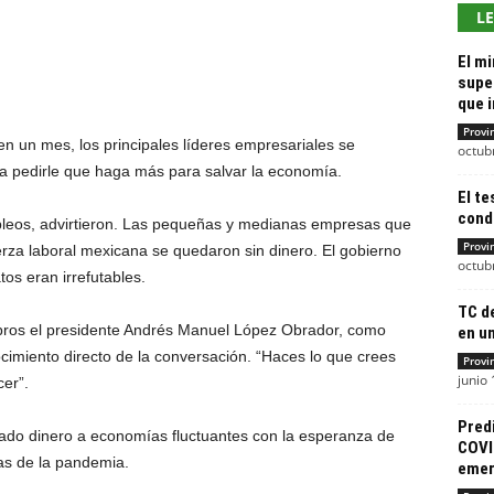
L
El mi
supe
que i
Provi
un mes, los principales líderes empresariales se
octub
a pedirle que haga más para salvar la economía.
El t
cond
leos, advirtieron. Las pequeñas y medianas empresas que
Provi
erza laboral mexicana se quedaron sin dinero. El gobierno
octub
os eran irrefutables.
TC d
bros el presidente Andrés Manuel López Obrador, como
en un
cimiento directo de la conversación. “Haces lo que crees
Provi
junio 
er”.
Pred
ado dinero a economías fluctuantes con la esperanza de
COVI
as de la pandemia.
emerg