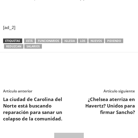
[ad_2]
ETIQUETAS
ESTÁ
FUNCIONARIOS
IGLESIA
LOS
NUEVOS
PIDIENDO
REDUZCAN
SALARIOS
Artículo anterior
Artículo siguiente
La ciudad de Carolina del
¿Chelsea aterriza en
Norte está buscando
Havertz? Unidos para
reparación para sanar un
firmar Sancho?
colapso de la comunidad.