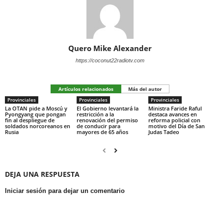
Quero Mike Alexander
https://coconut22radiotv.com
Artículos relacionados
Más del autor
Provinciales
Provinciales
Provinciales
La OTAN pide a Moscú y
El Gobierno levantará la
Ministra Faride Raful
Pyongyang que pongan
restricción a la
destaca avances en
fin al despliegue de
renovación del permiso
reforma policial con
soldados norcoreanos en
de conducir para
motivo del Día de San
Rusia
mayores de 65 años
Judas Tadeo
DEJA UNA RESPUESTA
Iniciar sesión para dejar un comentario