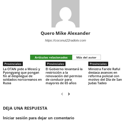
Quero Mike Alexander
https://coconut22radiotv.com
Artículos relacionados
Más del autor
Provinciales
Provinciales
Provinciales
La OTAN pide a Moscú y
El Gobierno levantará la
Ministra Faride Raful
Pyongyang que pongan
restricción a la
destaca avances en
fin al despliegue de
renovación del permiso
reforma policial con
soldados norcoreanos en
de conducir para
motivo del Día de San
Rusia
mayores de 65 años
Judas Tadeo
DEJA UNA RESPUESTA
Iniciar sesión para dejar un comentario