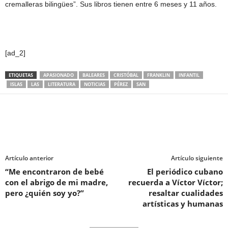
cremalleras bilingües”. Sus libros tienen entre 6 meses y 11 años.
[ad_2]
ETIQUETAS
APASIONADO
BALEARES
CRISTÓBAL
FRANKLIN
INFANTIL
ISLAS
LAS
LITERATURA
NOTICIAS
PÉREZ
SAN
Artículo anterior
Artículo siguiente
“Me encontraron de bebé
El periódico cubano
con el abrigo de mi madre,
recuerda a Víctor Víctor;
pero ¿quién soy yo?”
resaltar cualidades
artísticas y humanas