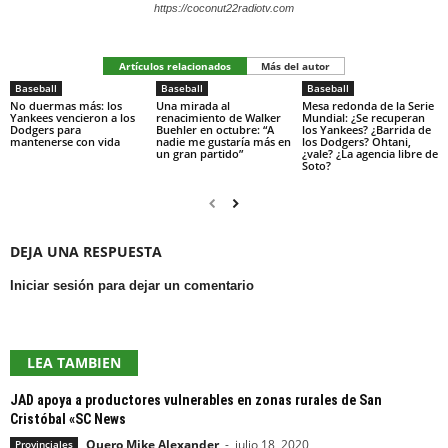
https://coconut22radiotv.com
Artículos relacionados
Más del autor
Baseball
Baseball
Baseball
No duermas más: los
Una mirada al
Mesa redonda de la Serie
Yankees vencieron a los
renacimiento de Walker
Mundial: ¿Se recuperan
Dodgers para
Buehler en octubre: “A
los Yankees? ¿Barrida de
mantenerse con vida
nadie me gustaría más en
los Dodgers? Ohtani,
un gran partido”
¿vale? ¿La agencia libre de
Soto?
DEJA UNA RESPUESTA
Iniciar sesión para dejar un comentario
LEA TAMBIEN
JAD apoya a productores vulnerables en zonas rurales de San
Cristóbal «SC News
Quero Mike Alexander
-
julio 18, 2020
Provinciales