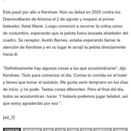
Esto pasó por alto a Kershaw. Hizo su debut en 2020 contra los
Diamondbacks de Arizona el 2 de agosto y noqueó al primer
bateador, Ketel Marte. Luego comenzó a recorrer la colina como
de costumbre, esperando que la pelota fuera lanzada alrededor del
cuadro. Su receptor, Austin Barnes, estaba esperando llamar la
atención de Kershaw y en su lugar le arrojó la pelota directamente
hacia él.
“Definitivamente hay algunas cosas a las que acostumbrarse”, dijo
Kershaw. “Solo para comenzar el día. Comes tu comida en el hotel
y tienes que tomar el autobús. Me gusta venir temprano en los días
de inicio, y no pude. Tantas cosas diferentes. Pero al final del día,
todos se acostumbran. hacer. Y todavía podemos jugar béisbol, así
que estoy agradecido por eso “.
[ad_2]
ETIQUETAS
ADAPTARSE
CASA
CLUB
CÓMO
DESDE
FANÁTICOS
GRADAS