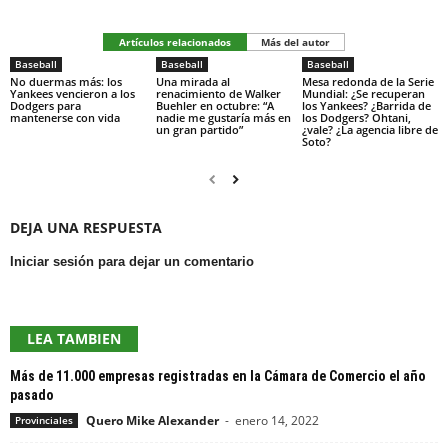
Artículos relacionados
Más del autor
Baseball
Baseball
Baseball
No duermas más: los
Una mirada al
Mesa redonda de la Serie
Yankees vencieron a los
renacimiento de Walker
Mundial: ¿Se recuperan
Dodgers para
Buehler en octubre: “A
los Yankees? ¿Barrida de
mantenerse con vida
nadie me gustaría más en
los Dodgers? Ohtani,
un gran partido”
¿vale? ¿La agencia libre de
Soto?
DEJA UNA RESPUESTA
Iniciar sesión para dejar un comentario
LEA TAMBIEN
Más de 11.000 empresas registradas en la Cámara de Comercio el año
pasado
Quero Mike Alexander
-
enero 14, 2022
Provinciales