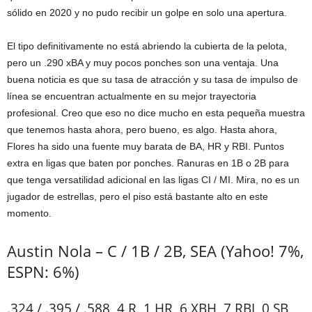
sólido en 2020 y no pudo recibir un golpe en solo una apertura.
El tipo definitivamente no está abriendo la cubierta de la pelota,
pero un .290 xBA y muy pocos ponches son una ventaja. Una
buena noticia es que su tasa de atracción y su tasa de impulso de
línea se encuentran actualmente en su mejor trayectoria
profesional. Creo que eso no dice mucho en esta pequeña muestra
que tenemos hasta ahora, pero bueno, es algo. Hasta ahora,
Flores ha sido una fuente muy barata de BA, HR y RBI. Puntos
extra en ligas que baten por ponches. Ranuras en 1B o 2B para
que tenga versatilidad adicional en las ligas CI / MI. Mira, no es un
jugador de estrellas, pero el piso está bastante alto en este
momento.
Austin Nola – C / 1B / 2B, SEA (Yahoo! 7%,
ESPN: 6%)
.324 / .395 / .588, 4 R, 1 HR, 6 XBH, 7 RBI, 0 SB