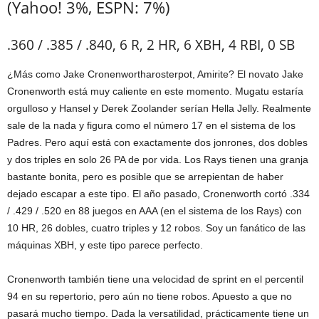
(Yahoo! 3%, ESPN: 7%)
.360 / .385 / .840, 6 R, 2 HR, 6 XBH, 4 RBI, 0 SB
¿Más como Jake Cronenwortharosterpot, Amirite? El novato Jake
Cronenworth está muy caliente en este momento. Mugatu estaría
orgulloso y Hansel y Derek Zoolander serían Hella Jelly. Realmente
sale de la nada y figura como el número 17 en el sistema de los
Padres. Pero aquí está con exactamente dos jonrones, dos dobles
y dos triples en solo 26 PA de por vida. Los Rays tienen una granja
bastante bonita, pero es posible que se arrepientan de haber
dejado escapar a este tipo. El año pasado, Cronenworth cortó .334
/ .429 / .520 en 88 juegos en AAA (en el sistema de los Rays) con
10 HR, 26 dobles, cuatro triples y 12 robos. Soy un fanático de las
máquinas XBH, y este tipo parece perfecto.
Cronenworth también tiene una velocidad de sprint en el percentil
94 en su repertorio, pero aún no tiene robos. Apuesto a que no
pasará mucho tiempo. Dada la versatilidad, prácticamente tiene un