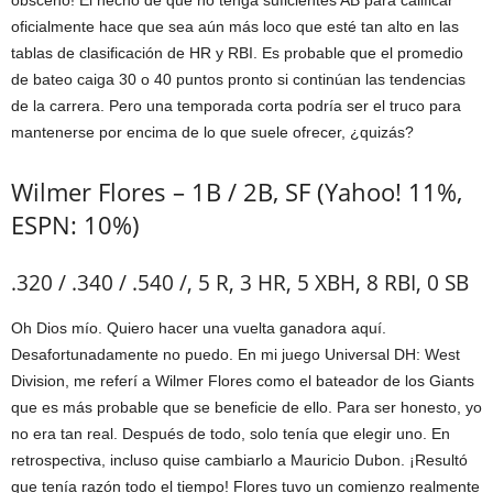
obsceno! El hecho de que no tenga suficientes AB para calificar
oficialmente hace que sea aún más loco que esté tan alto en las
tablas de clasificación de HR y RBI. Es probable que el promedio
de bateo caiga 30 o 40 puntos pronto si continúan las tendencias
de la carrera. Pero una temporada corta podría ser el truco para
mantenerse por encima de lo que suele ofrecer, ¿quizás?
Wilmer Flores – 1B / 2B, SF (Yahoo! 11%,
ESPN: 10%)
.320 / .340 / .540 /, 5 R, 3 HR, 5 XBH, 8 RBI, 0 SB
Oh Dios mío. Quiero hacer una vuelta ganadora aquí.
Desafortunadamente no puedo. En mi juego Universal DH: West
Division, me referí a Wilmer Flores como el bateador de los Giants
que es más probable que se beneficie de ello. Para ser honesto, yo
no era tan real. Después de todo, solo tenía que elegir uno. En
retrospectiva, incluso quise cambiarlo a Mauricio Dubon. ¡Resultó
que tenía razón todo el tiempo! Flores tuvo un comienzo realmente