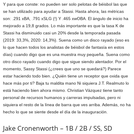
Y para que conste: no pueden ser solo pelotas de béisbol las que
se han utilizado para ayudar a Stassi. Hasta ahora, las métricas
son: .291 xBA, .791 xSLG (!) Y .465 xwOBA. El ángulo de inicio ha
mejorado a 19,8 grados. Lo más importante es que la tasa K de
Stassi ha disminuido casi un 20% desde la temporada pasada
(2019: 33,3%, 2020: 14,3%). Suena como un disco rayado (eso es
lo que hacen todos los analistas de béisbol de fantasía en estos
días) cuando digo que es una muestra muy pequeña. Suena como
otro disco rayado cuando digo que sigue siendo alentador. Por el
momento, Sassy Stassi (¿crees que uno se quedará?) Parece
estar haciendo todo bien. ¿Quién tiene un receptor que oxida que
hace más por ti? Baja tu maldita mano Ni siquiera J.T. Realmuto lo
está haciendo bien ahora mismo. Christian Vázquez tiene tanto
personal de recursos humanos y carreras impulsadas, pero ni
siquiera el resto de la línea de barra que ves arriba. Además, no ha
hecho lo que se siente desde el día de la inauguración.
Jake Cronenworth – 1B / 2B / SS, SD