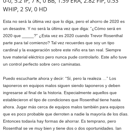
0-0, 5.2 IP, 7 K, 0 BB, 1.59 ERA, 2.82 FIP, 0.53
WHIP, 2 SV, 0 HD
Esta no será la última vez que lo diga, pero el ahorro de 2020 es
un desastre. Y no será la última vez que diga: “¿Cómo será en
2020 que _____?” ¿Esta vez es 2020 cuando Trevor Rosenthal
parte para tal comienzo? Tal vez recuerdes que soy un tipo
cardinal y la exageración sobre este niño era tan real. Siempre
tuve material eléctrico pero nunca pude controlarlo. Este año tuve
un control perfecto sobre cero caminatas.
Puedo escucharte ahora y decir: “Sí, pero la realeza …” Los
taponeros en equipos malos siguen siendo taponeros y deben
ingresarse al final de la historia. Especialmente aquellos que
establecieron el tipo de condiciones que Rosenthal tiene hasta
ahora. Jugar más cerca de equipos malos también para equipos
que es poco probable que derroten a nadie la mayoría de los días.
Entonces todavía hay formas de ahorrar. Es temprano, pero
Rosenthal se ve muy bien y tiene dos o dos oportunidades. Ian