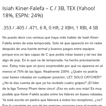
Isiah Kiner-Falefa – C / 3B, TEX (Yahoo!
18%, ESPN: 24%)
.353 / .405 / .471, 6 R, 0 HR, 2 XBH, 1 RBI, 4 SB
No puedo decir con certeza que haya oído hablar de Isiah Kiner-
Falefa antes de esta temporada. Solo sé que apareció en mi radar
después de una fuente termal y buenos juegos entre equipos
porque era un tipo capaz de C que podía robar bases y tal vez dar
algo de pop. En lo que va de temporada, ha hecho precisamente
eso. Estoy más que un poco sorprendido por qué no aparece en al
menos el 75% de las ligas. Realmente 100%. ¿Quién no podría
usar bases robadas en cualquier posición, LET SOLO CATCHER?
¿No te das cuenta de que ya ha recibido cuatro golpes? ¡El líder
de la liga Tommy Pham tiene cinco! ¡Eso es solo uno más! Es muy
posible que Kiner-Falefa acabe entre los líderes en bases robadas.
Ya está escrito en piedra que liderará a todos los receptores, ¿no?
Eso lo convierte en una de las mejores opciones para el puesto en