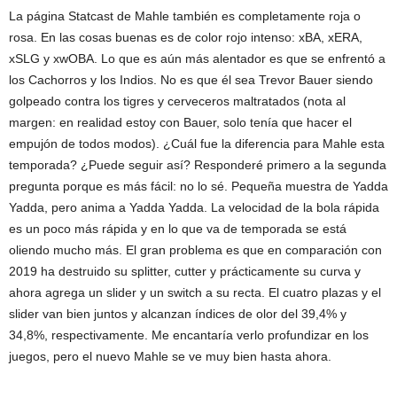
La página Statcast de Mahle también es completamente roja o
rosa. En las cosas buenas es de color rojo intenso: xBA, xERA,
xSLG y xwOBA. Lo que es aún más alentador es que se enfrentó a
los Cachorros y los Indios. No es que él sea Trevor Bauer siendo
golpeado contra los tigres y cerveceros maltratados (nota al
margen: en realidad estoy con Bauer, solo tenía que hacer el
empujón de todos modos). ¿Cuál fue la diferencia para Mahle esta
temporada? ¿Puede seguir así? Responderé primero a la segunda
pregunta porque es más fácil: no lo sé. Pequeña muestra de Yadda
Yadda, pero anima a Yadda Yadda. La velocidad de la bola rápida
es un poco más rápida y en lo que va de temporada se está
oliendo mucho más. El gran problema es que en comparación con
2019 ha destruido su splitter, cutter y prácticamente su curva y
ahora agrega un slider y un switch a su recta. El cuatro plazas y el
slider van bien juntos y alcanzan índices de olor del 39,4% y
34,8%, respectivamente. Me encantaría verlo profundizar en los
juegos, pero el nuevo Mahle se ve muy bien hasta ahora.