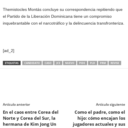
Themistocles Montás concluye su correspondencia repitiendo que
el Partido de la Liberación Dominicana tiene un compromiso
inquebrantable con el narcotráfico y la delincuencia transfronteriza.
[ad_2]
ETIQUETAS
CANDIDATO
CASO
JCE
NUEVO
PIDE
PLD
PRM
REVISE
Artículo anterior
Artículo siguiente
En el caos entre Corea del
Como el padre, como el
Norte y Corea del Sur, la
hijo: cómo encajan los
hermana de Kim Jong Un
jugadores actuales y sus