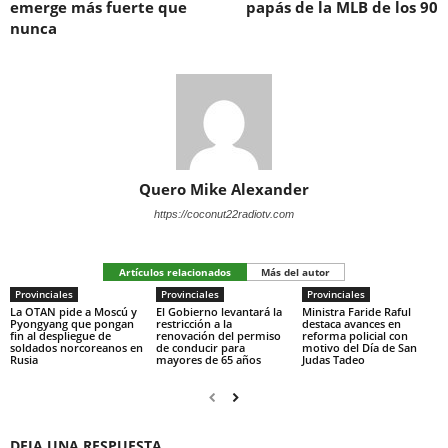
emerge más fuerte que
papás de la MLB de los 90
nunca
Quero Mike Alexander
https://coconut22radiotv.com
Artículos relacionados
Más del autor
Provinciales
Provinciales
Provinciales
La OTAN pide a Moscú y
El Gobierno levantará la
Ministra Faride Raful
Pyongyang que pongan
restricción a la
destaca avances en
fin al despliegue de
renovación del permiso
reforma policial con
soldados norcoreanos en
de conducir para
motivo del Día de San
Rusia
mayores de 65 años
Judas Tadeo
DEJA UNA RESPUESTA