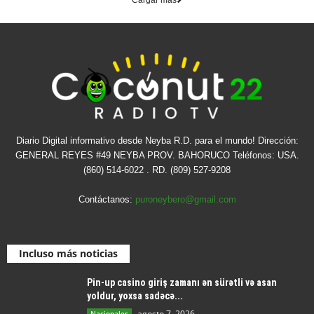
Diario Digital informativo desde Neyba R.D. para el mundo! Dirección:
GENERAL REYES #49 NEYBA PROV. BAHORUCO Teléfonos: USA.
(860) 514-6022 . RD. (809) 527-9208
Contáctanos:
puroneybero@gmail.com
Incluso más noticias
Pin-up casino giriş zamanı ən sürətli və asan
yoldur, yoxsa sadəcə...
agosto 7, 2026
Nacionales