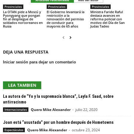
Artículos relacionados
Más del autor
Provinciales
Provinciales
Provinciales
La OTAN pide a Moscú y
El Gobierno levantará la
Ministra Faride Raful
Pyongyang que pongan
restricción a la
destaca avances en
fin al despliegue de
renovación del permiso
reforma policial con
soldados norcoreanos en
de conducir para
motivo del Día de San
Rusia
mayores de 65 años
Judas Tadeo
DEJA UNA RESPUESTA
Iniciar sesión para dejar un comentario
LEA TAMBIEN
La autora de “Yo y la supremacía blanca”, Layla F. Saad, sobre
antirracismo
Quero Mike Alexander
-
julio 22, 2020
Internacionales
Joan está “asustada” por un hombre después de Hometowns
Quero Mike Alexander
-
octubre 23, 2024
Espectáculos