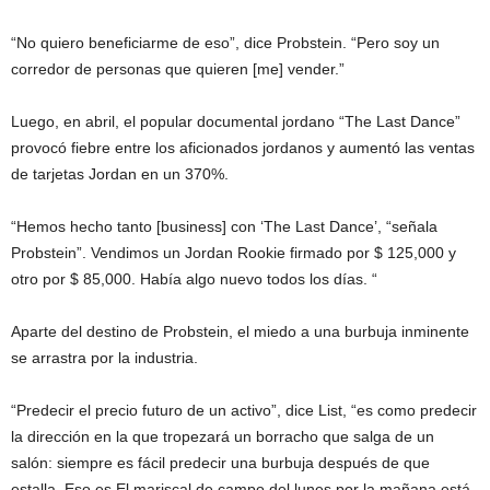
“No quiero beneficiarme de eso”, dice Probstein. “Pero soy un
corredor de personas que quieren [me] vender.”
Luego, en abril, el popular documental jordano “The Last Dance”
provocó fiebre entre los aficionados jordanos y aumentó las ventas
de tarjetas Jordan en un 370%.
“Hemos hecho tanto [business] con ‘The Last Dance’, “señala
Probstein”. Vendimos un Jordan Rookie firmado por $ 125,000 y
otro por $ 85,000. Había algo nuevo todos los días. “
Aparte del destino de Probstein, el miedo a una burbuja inminente
se arrastra por la industria.
“Predecir el precio futuro de un activo”, dice List, “es como predecir
la dirección en la que tropezará un borracho que salga de un
salón: siempre es fácil predecir una burbuja después de que
estalla. Eso es El mariscal de campo del lunes por la mañana está