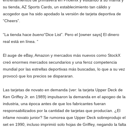
entrenamientos de primavera en Phoenix y visitando a su mamá y
su tienda, AZ Sports Cards, un establecimiento tan cálido y
acogedor que ha sido apodado la versión de tarjeta deportiva de
“Cheers”.
“La tienda hace
bueno
“Dice List”. Pero el [owner says] El dinero
real está en línea. “
El auge de eBay, Amazon y mercados más nuevos como StockX
creó enormes mercados secundarios y una feroz competencia
mundial por las estrellas deportivas más buscadas, lo que a su vez
provocó que los precios se dispararan.
Las tarjetas de novato en demanda (ver: la tarjeta Upper Deck de
Ken Griffey Jr. en 1989) impulsaron la demanda en el apogeo de la
industria, una época antes de que los fabricantes fueran
responsabilizados por la cantidad de tarjetas que producían. ¿El
infame novato junior? Se rumorea que Upper Deck sobreprodujo el
set en 1990, incluso imprimió solo hojas de Griffey, negando la falta