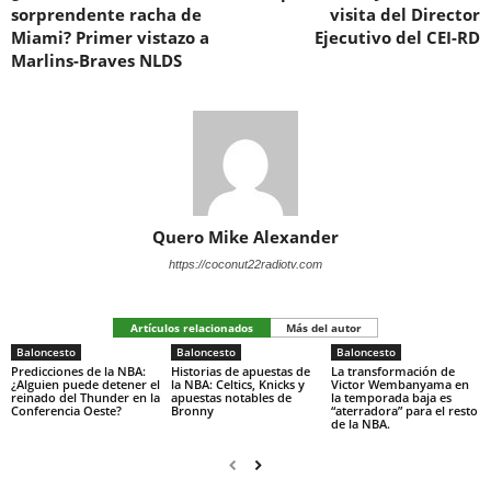
sorprendente racha de
visita del Director
Miami? Primer vistazo a
Ejecutivo del CEI-RD
Marlins-Braves NLDS
Quero Mike Alexander
https://coconut22radiotv.com
Artículos relacionados
Más del autor
Baloncesto
Baloncesto
Baloncesto
Predicciones de la NBA:
Historias de apuestas de
La transformación de
¿Alguien puede detener el
la NBA: Celtics, Knicks y
Victor Wembanyama en
reinado del Thunder en la
apuestas notables de
la temporada baja es
Conferencia Oeste?
Bronny
“aterradora” para el resto
de la NBA.