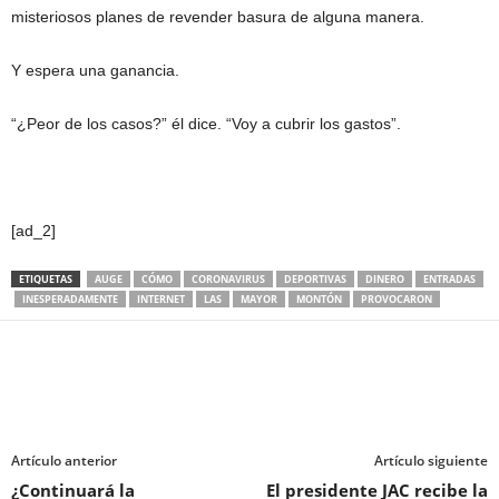
misteriosos planes de revender basura de alguna manera.
Y espera una ganancia.
“¿Peor de los casos?” él dice. “Voy a cubrir los gastos”.
[ad_2]
ETIQUETAS
AUGE
CÓMO
CORONAVIRUS
DEPORTIVAS
DINERO
ENTRADAS
INESPERADAMENTE
INTERNET
LAS
MAYOR
MONTÓN
PROVOCARON
Artículo anterior
Artículo siguiente
¿Continuará la
El presidente JAC recibe la