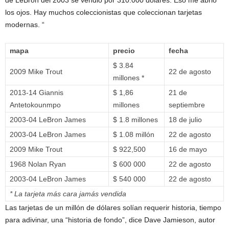
de LeBron del 2003 se vendió por 310.000 dólares. Eso me abrió
los ojos. Hay muchos coleccionistas que coleccionan tarjetas
modernas. “
mapa
precio
fecha
$ 3.84
2009 Mike Trout
22 de agosto
millones *
2013-14 Giannis
$ 1,86
21 de
Antetokounmpo
millones
septiembre
2003-04 LeBron James
$ 1.8 millones
18 de julio
2003-04 LeBron James
$ 1.08 millón
22 de agosto
2009 Mike Trout
$ 922,500
16 de mayo
1968 Nolan Ryan
$ 600 000
22 de agosto
2003-04 LeBron James
$ 540 000
22 de agosto
* La tarjeta más cara jamás vendida
Las tarjetas de un millón de dólares solían requerir historia, tiempo
para adivinar, una “historia de fondo”, dice Dave Jamieson, autor