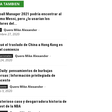
EA TAMBIEN
ball Manager 2021 podría encontrar al
mo Messi, pero ¿lo usarían los
ores del...
Quero Mike Alexander
-
l
mbre 27, 2020
ué el traslado de China a Hong Kong es
 el comienzo
Quero Mike Alexander
-
nacionales
24, 2020
Daily: pensamientos de burbujas
rsas | Información privilegiada de
ncesto
Quero Mike Alexander
-
cesto
o 3, 2020
sterioso caso y desgarradora historia de
vot de la NBA