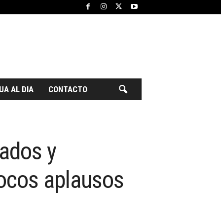
UA AL DIA
CONTACTO
dos ​​y
pocos aplausos