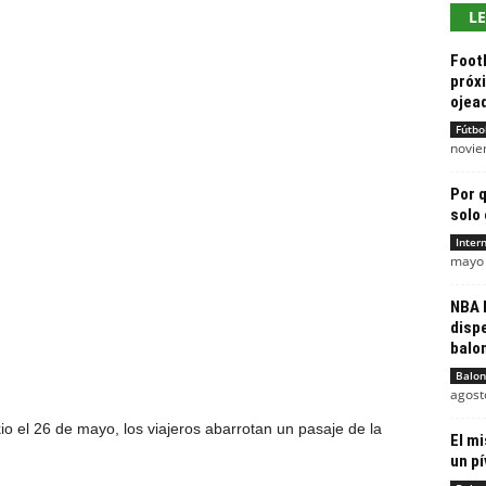
L
Foot
próxi
ojead
Fútbo
novie
Por q
solo
Inter
mayo 
NBA 
dispe
balo
Balon
agost
o el 26 de mayo, los viajeros abarrotan un pasaje de la
El mi
un pí