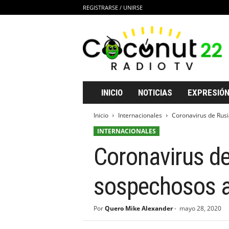
REGISTRARSE / UNIRSE
C
o
c
o
n
u
t
INICIO
NOTICIAS
EXPRESIÓN
2
2
Inicio
Internacionales
Coronavirus de Rusia
R
INTERNACIONALES
a
d
Coronavirus de 
i
o
T
sospechosos a
V
Por
Quero Mike Alexander
-
mayo 28, 2020