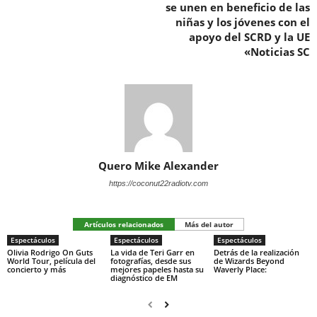
se unen en beneficio de las
niñas y los jóvenes con el
apoyo del SCRD y la UE
«Noticias SC
Quero Mike Alexander
https://coconut22radiotv.com
Artículos relacionados
Más del autor
Espectáculos
Espectáculos
Espectáculos
Olivia Rodrigo On Guts
La vida de Teri Garr en
Detrás de la realización
World Tour, película del
fotografías, desde sus
de Wizards Beyond
concierto y más
mejores papeles hasta su
Waverly Place:
diagnóstico de EM