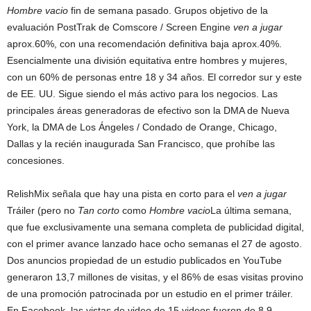
Hombre vacio
fin de semana pasado. Grupos objetivo de la
evaluación PostTrak de Comscore / Screen Engine
ven a jugar
aprox.60%, con una recomendación definitiva baja aprox.40%.
Esencialmente una división equitativa entre hombres y mujeres,
con un 60% de personas entre 18 y 34 años. El corredor sur y este
de EE. UU. Sigue siendo el más activo para los negocios. Las
principales áreas generadoras de efectivo son la DMA de Nueva
York, la DMA de Los Ángeles / Condado de Orange, Chicago,
Dallas y la recién inaugurada San Francisco, que prohíbe las
concesiones.
RelishMix señala que hay una pista en corto para el
ven a jugar
Tráiler (pero no
Tan corto
como
Hombre vacio
La última semana,
que fue exclusivamente una semana completa de publicidad digital,
con el primer avance lanzado hace ocho semanas el 27 de agosto.
Dos anuncios propiedad de un estudio publicados en YouTube
generaron 13,7 millones de visitas, y el 86% de esas visitas provino
de una promoción patrocinada por un estudio en el primer tráiler.
En Facebook, las vistas de video de 15 videos fueron de 8,9