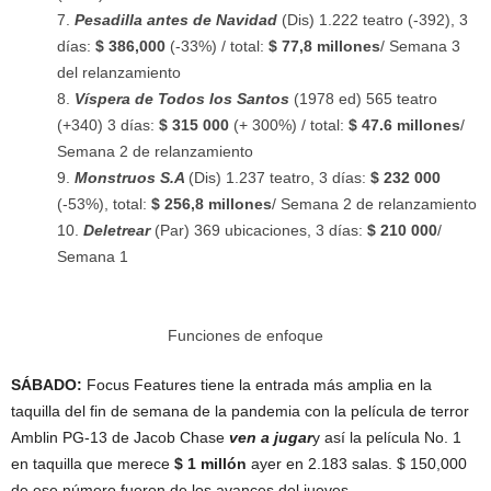
Pesadilla antes de Navidad
(Dis) 1.222 teatro (-392), 3
días:
$ 386,000
(-33%) / total:
$ 77,8 millones
/ Semana 3
del relanzamiento
Víspera de Todos los Santos
(1978 ed) 565 teatro
(+340) 3 días:
$ 315 000
(+ 300%) / total:
$ 47.6 millones
/
Semana 2 de relanzamiento
Monstruos S.A
(Dis) 1.237 teatro, 3 días:
$ 232 000
(-53%), total:
$ 256,8 millones
/ Semana 2 de relanzamiento
Deletrear
(Par) 369 ubicaciones, 3 días:
$ 210 000
/
Semana 1
Funciones de enfoque
SÁBADO:
Focus Features tiene la entrada más amplia en la
taquilla del fin de semana de la pandemia con la película de terror
Amblin PG-13 de Jacob Chase
ven a jugar
y así la película No. 1
en taquilla que merece
$ 1 millón
ayer en 2.183 salas. $ 150,000
de ese número fueron de los avances del jueves.