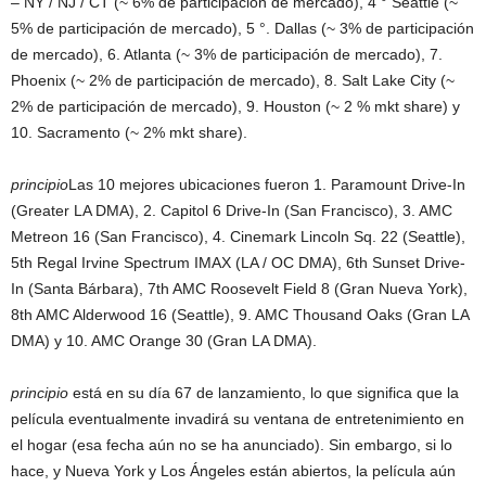
– NY / NJ / CT (~ 6% de participación de mercado), 4 ° Seattle (~
5% de participación de mercado), 5 °. Dallas (~ 3% de participación
de mercado), 6. Atlanta (~ 3% de participación de mercado), 7.
Phoenix (~ 2% de participación de mercado), 8. Salt Lake City (~
2% de participación de mercado), 9. Houston (~ 2 % mkt share) y
10. Sacramento (~ 2% mkt share).
principio
Las 10 mejores ubicaciones fueron 1. Paramount Drive-In
(Greater LA DMA), 2. Capitol 6 Drive-In (San Francisco), 3. AMC
Metreon 16 (San Francisco), 4. Cinemark Lincoln Sq. 22 (Seattle),
5th Regal Irvine Spectrum IMAX (LA / OC DMA), 6th Sunset Drive-
In (Santa Bárbara), 7th AMC Roosevelt Field 8 (Gran Nueva York),
8th AMC Alderwood 16 (Seattle), 9. AMC Thousand Oaks (Gran LA
DMA) y 10. AMC Orange 30 (Gran LA DMA).
principio
está en su día 67 de lanzamiento, lo que significa que la
película eventualmente invadirá su ventana de entretenimiento en
el hogar (esa fecha aún no se ha anunciado). Sin embargo, si lo
hace, y Nueva York y Los Ángeles están abiertos, la película aún