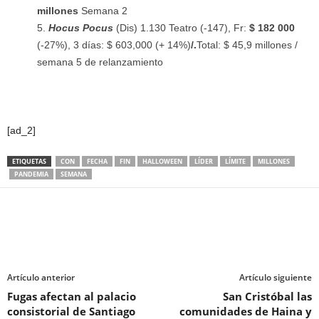
millones
Semana 2
Hocus Pocus
(Dis) 1.130 Teatro (-147), Fr:
$ 182 000
(-27%), 3 días: $ 603,000 (+ 14%)
/.
Total: $ 45,9 millones /
semana 5 de relanzamiento
[ad_2]
ETIQUETAS
CON
FECHA
FIN
HALLOWEEN
LÍDER
LÍMITE
MILLONES
PANDEMIA
SEMANA
Artículo anterior
Artículo siguiente
Fugas afectan al palacio
San Cristóbal las
consistorial de Santiago
comunidades de Haina y