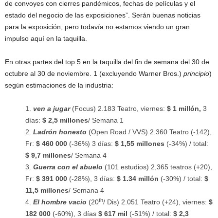
de convoyes con cierres pandémicos, fechas de películas y el
estado del negocio de las exposiciones”. Serán buenas noticias
para la exposición, pero todavía no estamos viendo un gran
impulso aquí en la taquilla.
En otras partes del top 5 en la taquilla del fin de semana del 30 de
octubre al 30 de noviembre. 1 (excluyendo Warner Bros.)
principio
)
según estimaciones de la industria:
ven a jugar
(Focus) 2.183 Teatro, viernes:
$ 1 millón,
3
días:
$ 2,5 millones
/ Semana 1
Ladrón honesto
(Open Road / VVS) 2.360 Teatro (-142),
Fr:
$ 460 000
(-36%) 3 días:
$ 1,55 millones
(-34%) / total:
$ 9,7 millones
/ Semana 4
Guerra con el abuelo
(101 estudios) 2,365 teatros (+20),
Fr:
$ 391 000
(-28%), 3 días:
$ 1.34 millón
(-30%) / total:
$
11,5 millones
/ Semana 4
th
El hombre vacio
(20
/ Dis) 2.051 Teatro (+24), viernes:
$
182 000
(-60%), 3 días
$ 617 mil
(-51%) / total:
$ 2,3