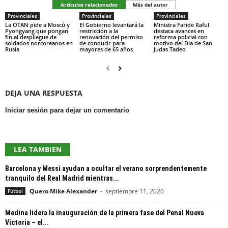
Artículos relacionados
Más del autor
Provinciales
Provinciales
Provinciales
La OTAN pide a Moscú y
El Gobierno levantará la
Ministra Faride Raful
Pyongyang que pongan
restricción a la
destaca avances en
fin al despliegue de
renovación del permiso
reforma policial con
soldados norcoreanos en
de conducir para
motivo del Día de San
Rusia
mayores de 65 años
Judas Tadeo
DEJA UNA RESPUESTA
Iniciar sesión para dejar un comentario
LEA TAMBIEN
Barcelona y Messi ayudan a ocultar el verano sorprendentemente
tranquilo del Real Madrid mientras...
Quero Mike Alexander
-
septiembre 11, 2020
Fútbol
Medina lidera la inauguración de la primera fase del Penal Nueva
Victoria – el...