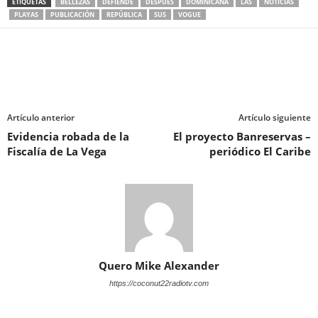
ETIQUETAS
BELLEZAS
DEFIENDE
DESPUÉS
DOMINICANA
LAS
NOTICIAS
PLAYAS
PUBLICACIÓN
REPÚBLICA
SUS
VOGUE
Artículo anterior
Artículo siguiente
Evidencia robada de la
El proyecto Banreservas –
Fiscalía de La Vega
periódico El Caribe
Quero Mike Alexander
https://coconut22radiotv.com