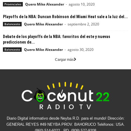
Quero Mike Alexander
-
agosto 10, 2020
Provinciales
Playoffs de la NBA: Duncan Robinson del Miami Heat sale a la luz del...
Quero Mike Alexander
-
septiembre 2, 2020
Baloncesto
Debate de los playoffs de la NBA: favoritos del este y nuevas
predicciones de...
Quero Mike Alexander
-
agosto 30, 2020
Baloncesto
Cargar más
Diario Digital informativo desde Neyba R.D. para el mundo! Dirección:
GENERAL REYES #49 NEYBA PROV. BAHORUCO Teléfonos: USA.
(860) 514-6022 . RD. (809) 527-9208