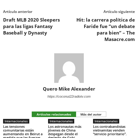
Artículo anterior
Artículo siguiente
Draft MLB 2020 Sleepers
Hit: la carrera política de
para las ligas Fantasy
Faride fue “un debate
Baseball y Dynasty
para bien” – The
Masacre.com
Quero Mike Alexander
https://coconut22radiotv.com
Artículos relacionados
Más del autor
Internacionales
Internacionales
Internacionales
Las tensiones
Los astronautas más
Los contrabandistas
comunitarias están
jóvenes de China
vietnamitas venden
aumentando en Beirut a
despegan desde el
“servicio prioritario”.
medida que las fuerzas
desierto de Gobi