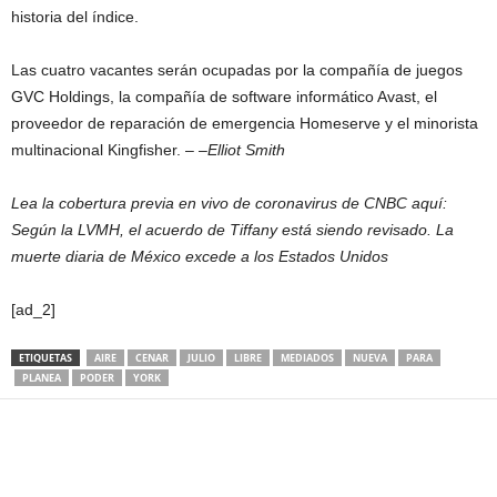
historia del índice.
Las cuatro vacantes serán ocupadas por la compañía de juegos
GVC Holdings, la compañía de software informático Avast, el
proveedor de reparación de emergencia Homeserve y el minorista
multinacional Kingfisher. – –
Elliot Smith
Lea la cobertura previa en vivo de coronavirus de CNBC aquí:
Según la LVMH, el acuerdo de Tiffany está siendo revisado. La
muerte diaria de México excede a los Estados Unidos
[ad_2]
ETIQUETAS
AIRE
CENAR
JULIO
LIBRE
MEDIADOS
NUEVA
PARA
PLANEA
PODER
YORK