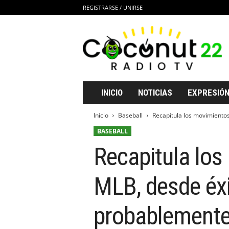
REGISTRARSE / UNIRSE
C
o
c
o
n
u
t
INICIO
NOTICIAS
EXPRESIÓN
2
2
Inicio
Baseball
Recapitula los movimientos
R
BASEBALL
a
d
Recapitula lo
i
o
T
MLB, desde éxi
V
probablemente