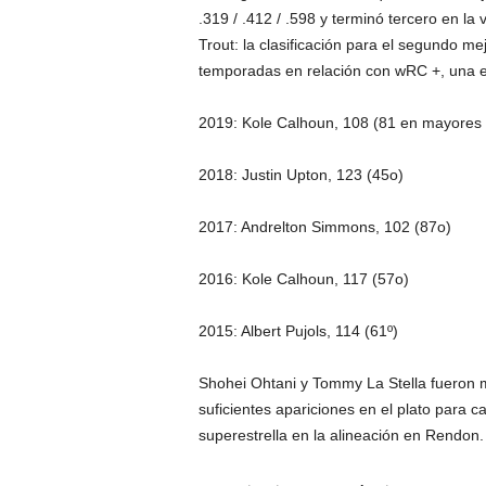
.319 / .412 / .598 y terminó tercero en la
Trout: la clasificación para el segundo me
temporadas en relación con wRC +, una e
2019: Kole Calhoun, 108 (81 en mayores e
2018: Justin Upton, 123 (45o)
2017: Andrelton Simmons, 102 (87o)
2016: Kole Calhoun, 117 (57o)
2015: Albert Pujols, 114 (61º)
Shohei Ohtani y Tommy La Stella fueron 
suficientes apariciones en el plato para ca
superestrella en la alineación en Rendon.