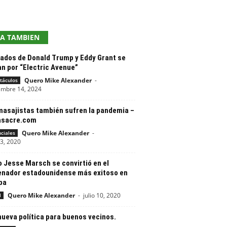
EA TAMBIEN
ados de Donald Trump y Eddy Grant se
n por “Electric Avenue”
Quero Mike Alexander
-
táculos
embre 14, 2024
masajistas también sufren la pandemia –
asacre.com
Quero Mike Alexander
-
nciales
13, 2020
 Jesse Marsch se convirtió en el
enador estadounidense más exitoso en
pa
Quero Mike Alexander
-
julio 10, 2020
l
nueva política para buenos vecinos.