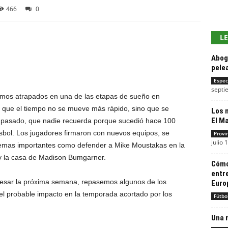
466
0
L
Abog
pelea
Espec
septi
ramos atrapados en una de las etapas de sueño en
o que el tiempo no se mueve más rápido, sino que se
Los 
El M
o pasado, que nadie recuerda porque sucedió hace 100
sbol. Los jugadores firmaron con nuevos equipos, se
Provi
julio 
temas importantes como defender a Mike Moustakas en la
e y la casa de Madison Bumgarner.
Cómo
entr
egresar la próxima semana, repasemos algunos de los
Euro
l probable impacto en la temporada acortado por los
Fútbo
Una 