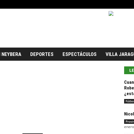
 NEYBERA
DEPORTES
ESPECTÁCULOS
VILLA JARAG
L
Cuan
Robe
¿está
Fútbo
Nico
Provi
enero