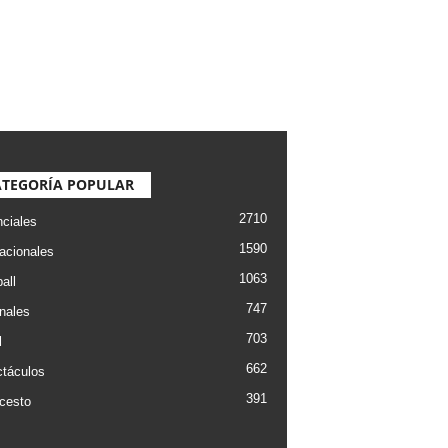
ATEGORÍA POPULAR
2710
nciales
1590
nacionales
1063
all
747
nales
703
l
662
táculos
391
cesto