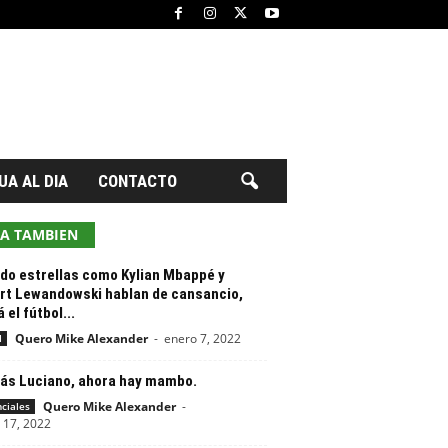
UA AL DIA
CONTACTO
EA TAMBIEN
do estrellas como Kylian Mbappé y
rt Lewandowski hablan de cansancio,
 el fútbol...
Quero Mike Alexander
-
enero 7, 2022
l
lás Luciano, ahora hay mambo.
Quero Mike Alexander
-
nciales
 17, 2022