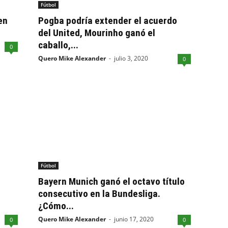
Fútbol
en
Pogba podría extender el acuerdo
del United, Mourinho ganó el
caballo,...
0
Quero Mike Alexander
-
julio 3, 2020
0
Fútbol
Bayern Munich ganó el octavo título
consecutivo en la Bundesliga.
¿Cómo...
Quero Mike Alexander
-
junio 17, 2020
0
0