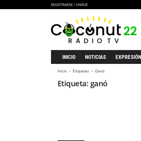
REGISTRARSE / UNIRSE
C
o
c
o
n
u
t
INICIO
NOTICIAS
EXPRESIÓN
2
2
Inicio
Etiquetas
Ganó
R
Etiqueta: ganó
a
d
i
o
T
V