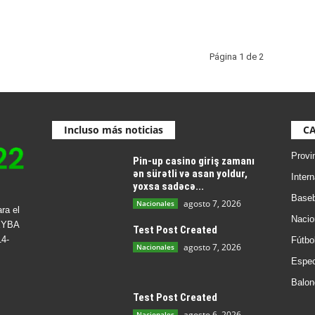
Página 1 de 2
Incluso más noticias
C
Provi
Pin-up casino giriş zamanı
ən sürətli və asan yoldur,
Inter
yoxsa sadəcə...
Baseb
agosto 7, 2026
Nacionales
ra el
Nacio
EYBA
Test Post Created
4-
Fútbo
agosto 7, 2026
Nacionales
Espec
Balon
Test Post Created
agosto 6, 2026
Nacionales