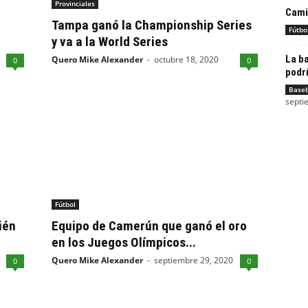
Provinciales
Cami
Tampa ganó la Championship Series
Fútbo
y va a la World Series
La ba
Quero Mike Alexander
-
octubre 18, 2020
0
0
podrí
Baseb
septi
Fútbol
ién
Equipo de Camerún que ganó el oro
en los Juegos Olímpicos...
Quero Mike Alexander
-
septiembre 29, 2020
0
0