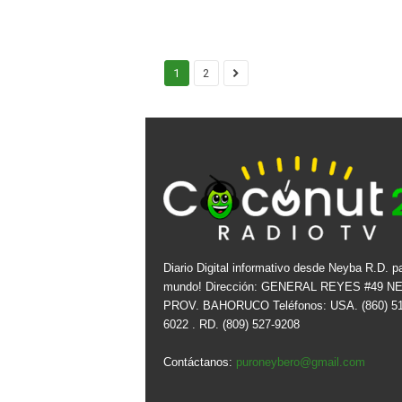
1
2
Diario Digital informativo desde Neyba R.D. pa
mundo! Dirección: GENERAL REYES #49 N
PROV. BAHORUCO Teléfonos: USA. (860) 51
6022 . RD. (809) 527-9208
Contáctanos:
puroneybero@gmail.com