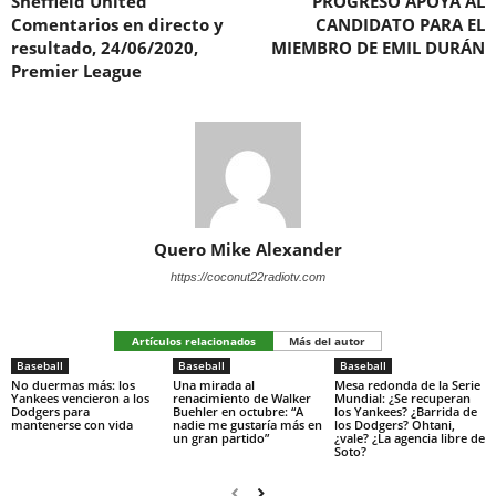
Sheffield United
PROGRESO APOYA AL
Comentarios en directo y
CANDIDATO PARA EL
resultado, 24/06/2020,
MIEMBRO DE EMIL DURÁN
Premier League
Quero Mike Alexander
https://coconut22radiotv.com
Artículos relacionados
Más del autor
Baseball
Baseball
Baseball
No duermas más: los
Una mirada al
Mesa redonda de la Serie
Yankees vencieron a los
renacimiento de Walker
Mundial: ¿Se recuperan
Dodgers para
Buehler en octubre: “A
los Yankees? ¿Barrida de
mantenerse con vida
nadie me gustaría más en
los Dodgers? Ohtani,
un gran partido”
¿vale? ¿La agencia libre de
Soto?