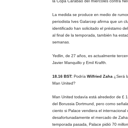
la Copa Carabao del miércoles contra Ne
La medida se produce en medio de rumore
periodista Ives Galarcep afirma que un clu
identificado han solicitado el préstamo de
al final de la temporada, también ha est
semanas.
Yedlin, de 27 años, es actualmente terce
Javier Manquillo y Emil Krafth.
18.16 BST:
Podría
Wilfried Zaha
¿Será la
Man United?
Man United todavía está alrededor de £ 1
del Borussia Dortmund, pero como señala 
ciento si Palace vendiera el internacional d
desafortunadamente el mercado de Zaha 
temporada pasada, Palace pidió 70 millones