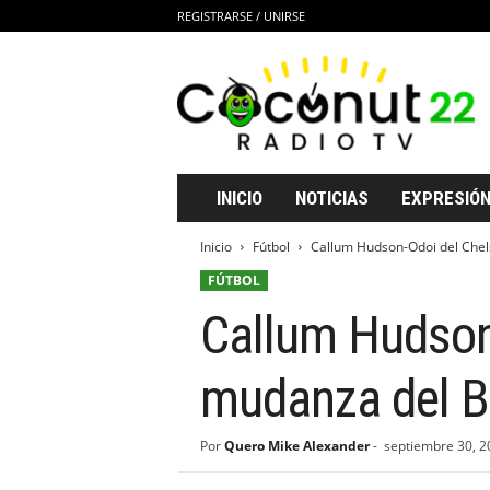
REGISTRARSE / UNIRSE
C
o
c
o
n
u
t
INICIO
NOTICIAS
EXPRESIÓN
2
2
Inicio
Fútbol
Callum Hudson-Odoi del Chel
R
FÚTBOL
a
d
Callum Hudson-
i
o
T
mudanza del B
V
Por
Quero Mike Alexander
-
septiembre 30, 2