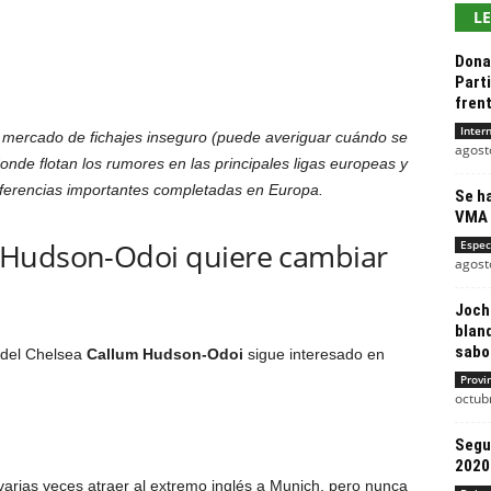
L
Dona
Part
frent
Inter
 mercado de fichajes inseguro (puede averiguar cuándo se
agost
onde flotan los rumores en las principales ligas europeas y
sferencias importantes completadas en Europa.
Se h
VMA 
 Hudson-Odoi quiere cambiar
Espec
agost
Joch
blanq
sabot
 del Chelsea
Callum Hudson-Odoi
sigue interesado en
Provi
octub
Segu
2020
rias veces atraer al extremo inglés a Munich, pero nunca