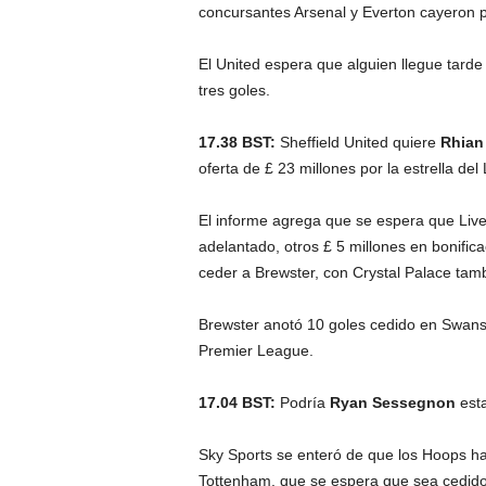
concursantes Arsenal y Everton cayeron p
El United espera que alguien llegue tar
tres goles.
17.38 BST:
Sheffield United quiere
Rhian
oferta de £ 23 millones por la estrella del 
El informe agrega que se espera que Liverp
adelantado, otros £ 5 millones en bonifica
ceder a Brewster, con Crystal Palace tam
Brewster anotó 10 goles cedido en Swans
Premier League.
17.04 BST:
Podría
Ryan Sessegnon
est
Sky Sports se enteró de que los Hoops ha
Tottenham, que se espera que sea cedido a