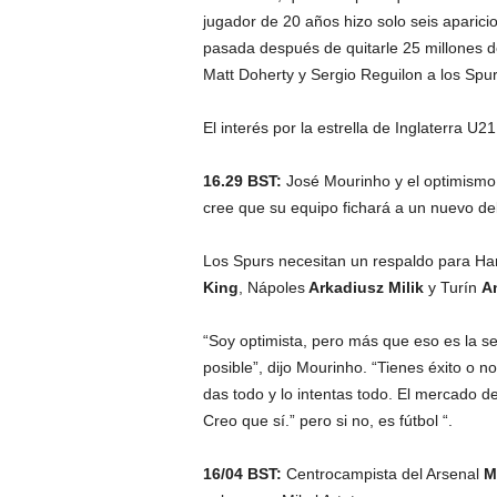
jugador de 20 años hizo solo seis aparic
pasada después de quitarle 25 millones d
Matt Doherty y Sergio Reguilon a los Spur
El interés por la estrella de Inglaterra U
16.29 BST:
José Mourinho y el optimismo 
cree que su equipo fichará a un nuevo del
Los Spurs necesitan un respaldo para Ha
King
, Nápoles
Arkadiusz Milik
y Turín
An
“Soy optimista, pero más que eso es la 
posible”, dijo Mourinho. “Tienes éxito o n
das todo y lo intentas todo. El mercado de
Creo que sí.” pero si no, es fútbol “.
16/04 BST:
Centrocampista del Arsenal
M