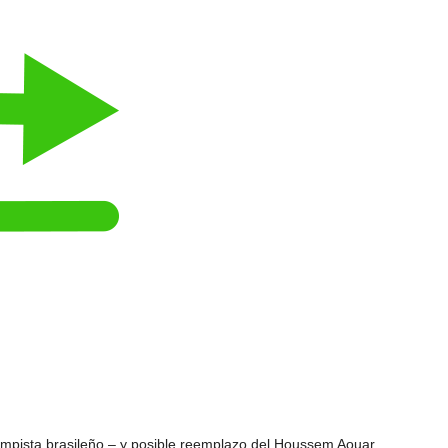
campista brasileño – y posible reemplazo del Houssem Aouar