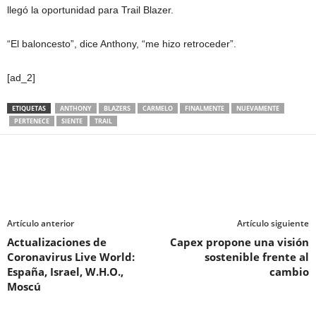
llegó la oportunidad para Trail Blazer.
“El baloncesto”, dice Anthony, “me hizo retroceder”.
[ad_2]
ETIQUETAS
ANTHONY
BLAZERS
CARMELO
FINALMENTE
NUEVAMENTE
PERTENECE
SIENTE
TRAIL
Artículo anterior
Artículo siguiente
Actualizaciones de
Capex propone una visión
Coronavirus Live World:
sostenible frente al
España, Israel, W.H.O.,
cambio
Moscú