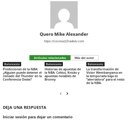
Quero Mike Alexander
https://coconut22radiotv.com
Artículos relacionados
Más del autor
Baloncesto
Baloncesto
Baloncesto
Predicciones de la NBA:
Historias de apuestas de
La transformación de
¿Alguien puede detener el
la NBA: Celtics, Knicks y
Victor Wembanyama en
reinado del Thunder en la
apuestas notables de
la temporada baja es
Conferencia Oeste?
Bronny
“aterradora” para el resto
de la NBA.
DEJA UNA RESPUESTA
Iniciar sesión para dejar un comentario