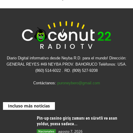
Diario Digital informativo desde Neyba R.D. para el mundo! Dirección:
GENERAL REYES #49 NEYBA PROV. BAHORUCO Teléfonos: USA.
(860) 514-6022 . RD. (809) 527-9208
Contáctanos:
puroneybero@gmail.com
Incluso más noticias
Pin-up casino giriş zamanı ən sürətli və asan
yoldur, yoxsa sadəcə...
agosto 7, 2026
Nacionales