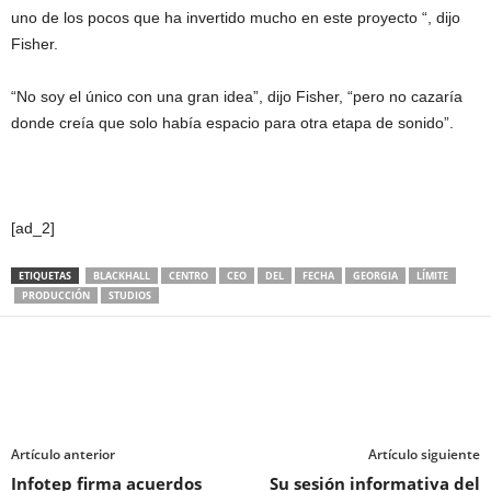
uno de los pocos que ha invertido mucho en este proyecto “, dijo
Fisher.
“No soy el único con una gran idea”, dijo Fisher, “pero no cazaría
donde creía que solo había espacio para otra etapa de sonido”.
[ad_2]
ETIQUETAS
BLACKHALL
CENTRO
CEO
DEL
FECHA
GEORGIA
LÍMITE
PRODUCCIÓN
STUDIOS
Artículo anterior
Artículo siguiente
Infotep firma acuerdos
Su sesión informativa del