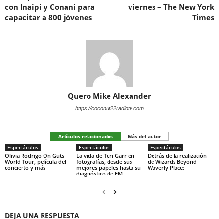
con Inaipi y Conani para
viernes – The New York
capacitar a 800 jóvenes
Times
Quero Mike Alexander
https://coconut22radiotv.com
Artículos relacionados
Más del autor
Espectáculos
Espectáculos
Espectáculos
Olivia Rodrigo On Guts
La vida de Teri Garr en
Detrás de la realización
World Tour, película del
fotografías, desde sus
de Wizards Beyond
concierto y más
mejores papeles hasta su
Waverly Place:
diagnóstico de EM
DEJA UNA RESPUESTA