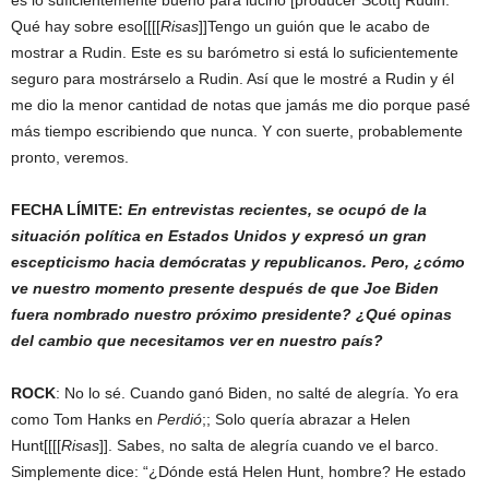
es lo suficientemente bueno para lucirlo [producer Scott] Rudin.
Qué hay sobre eso[[[[
Risas
]]Tengo un guión que le acabo de
mostrar a Rudin. Este es su barómetro si está lo suficientemente
seguro para mostrárselo a Rudin. Así que le mostré a Rudin y él
me dio la menor cantidad de notas que jamás me dio porque pasé
más tiempo escribiendo que nunca. Y con suerte, probablemente
pronto, veremos.
FECHA LÍMITE:
En entrevistas recientes, se ocupó de la
situación política en Estados Unidos y expresó un gran
escepticismo hacia demócratas y republicanos. Pero, ¿cómo
ve nuestro momento presente después de que Joe Biden
fuera nombrado nuestro próximo presidente? ¿Qué opinas
del cambio que necesitamos ver en nuestro país?
ROCK
: No lo sé. Cuando ganó Biden, no salté de alegría. Yo era
como Tom Hanks en
Perdió
;; Solo quería abrazar a Helen
Hunt[[[[
Risas
]]. Sabes, no salta de alegría cuando ve el barco.
Simplemente dice: “¿Dónde está Helen Hunt, hombre? He estado