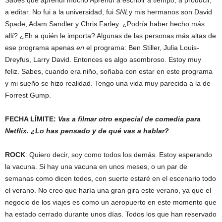
Sabes que aprendí mucho Aprendí a escribir a tiempo, a producir,
a editar. No fui a la universidad, fui
SNL
y mis hermanos son David
Spade, Adam Sandler y Chris Farley. ¿Podría haber hecho más
allí? ¿Eh a quién le importa? Algunas de las personas más altas de
ese programa apenas
en
el programa: Ben Stiller, Julia Louis-
Dreyfus, Larry David. Entonces es algo asombroso. Estoy muy
feliz. Sabes, cuando era niño, soñaba con estar en este programa
y mi sueño se hizo realidad. Tengo una vida muy parecida a la de
Forrest Gump.
FECHA LÍMITE:
Vas a filmar otro especial de comedia para
Netflix. ¿Lo has pensado y de qué vas a hablar?
ROCK
: Quiero decir, soy como todos los demás. Estoy esperando
la vacuna. Si hay una vacuna en unos meses, o un par de
semanas como dicen todos, con suerte estaré en el escenario todo
el verano. No creo que haría una gran gira este verano, ya que el
negocio de los viajes es como un aeropuerto en este momento que
ha estado cerrado durante unos días. Todos los que han reservado