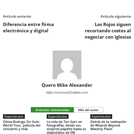
Artículo anterior
Artículo siguiente
Diferencia entre firma
Los Rojos siguen
electrónica y digital
recortando costes al
negociar con Iglesias
Quero Mike Alexander
https://coconut22radiotv.com
Artículos relacionados
Más del autor
Espectáculos
Espectáculos
Espectáculos
Olivia Rodrigo On Guts
La vida de Teri Garr en
Detrás de la realización
World Tour, película del
fotografías, desde sus
de Wizards Beyond
concierto y más
mejores papeles hasta su
Waverly Place:
diagnóstico de EM