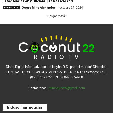
La Sentencia Constitucional | La masacre.com
Quero Mike Alexander
-
octubre 27, 2024
Provinciales
Cargar más
Diario Digital informativo desde Neyba R.D. para el mundo! Dirección:
GENERAL REYES #49 NEYBA PROV. BAHORUCO Teléfonos: USA.
(860) 514-6022 . RD. (809) 527-9208
Contáctanos:
puroneybero@gmail.com
Incluso más noticias