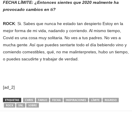
FECHA LÍMITE: ¿Entonces sientes que 2020 realmente ha
provocado cambios en ti?
ROCK
: Si. Sabes que nunca he estado tan despierto Estoy en la
mejor forma de mi vida, nadando y corriendo. Al mismo tiempo,
Covid es una cosa muy solitaria. No ves a tus padres. No ves a
mucha gente. Así que puedes sentarte todo el día bebiendo vino y
comiendo comestibles, qué, no me malinterpretes, hubo un tiempo,
o puedes sacudirte y trabajar de verdad.
[ad_2]
ETIQUETAS
CHRIS
FARGO
FECHA
INSPIRACIONES
LÍMITE
REGRESO
ROCK
SNL
SOBRE