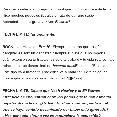
Para responder a su pregunta, investigué mucho sobre este tema.
Hice muchos negocios ilegales y traté de dar uno
cable
Acercándote … alguna vez ves
El cable
?
FECHA LÍMITE:
Naturalmente.
ROCK
: La belleza de
El cable
Siempre supieron que ningún
gángster es solo un gángster. Siempre supiste que no importa
cuán extenso sea tu trabajo, es solo tu trabajo y tu vida real son las
relaciones que tienes. Incluso
hacerse malo
Es como, “Sí, sí, sí.
Este tipo va a matar
él
. Este chico va a matar
tú
. Pero chico, no
quiere que su esposa se enoje con él. “[[[[
Risas
]]
FECHA LÍMITE:
Dijiste que Noah Hawley y el EP Warren
Littlefield se encuentran entre los pocos que te han ofrecido
papeles dramáticos. ¿Ha habido alguna vez un punto en el
que se haya sentido desanimado por haber sido ignorado?
¿Has pensado alguna vez en renunciar a la actuación?