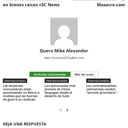
en bienes raíces «SC News
Masacre.com
Quero Mike Alexander
https://coconut22radiotv.com
Artículos relacionados
Más del autor
Internacionales
Internacionales
Internacionales
Las tensiones
Los astronautas más
Los contrabandistas
comunitarias están
jóvenes de China
vietnamitas venden
aumentando en Beirut a
despegan desde el
“servicio prioritario”.
medida que las fuerzas
desierto de Gobi
de guerra se reubican
DEJA UNA RESPUESTA