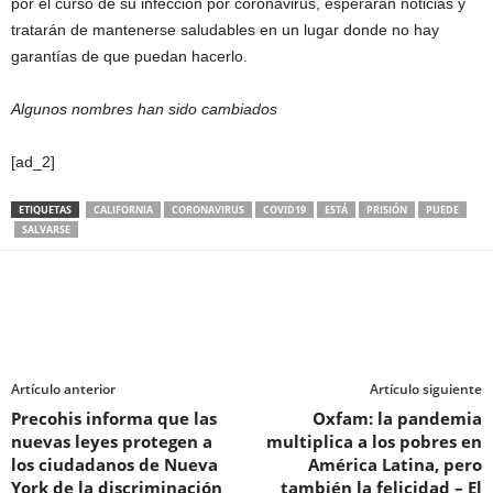
por el curso de su infección por coronavirus, esperarán noticias y
tratarán de mantenerse saludables en un lugar donde no hay
garantías de que puedan hacerlo.
Algunos nombres han sido cambiados
[ad_2]
ETIQUETAS
CALIFORNIA
CORONAVIRUS
COVID19
ESTÁ
PRISIÓN
PUEDE
SALVARSE
Artículo anterior
Artículo siguiente
Precohis informa que las
Oxfam: la pandemia
nuevas leyes protegen a
multiplica a los pobres en
los ciudadanos de Nueva
América Latina, pero
York de la discriminación
también la felicidad – El